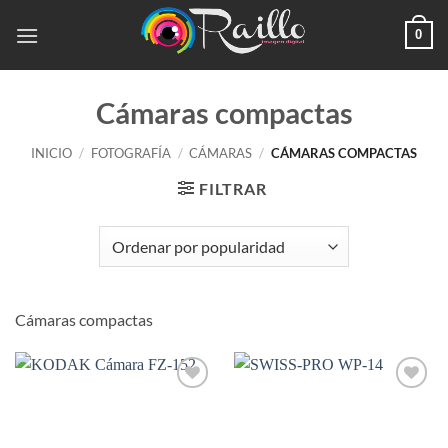
Saltar
0
al
contenido
Cámaras compactas
INICIO
/
FOTOGRAFÍA
/
CÁMARAS
/
CÁMARAS COMPACTAS
FILTRAR
Cámaras compactas
Añadir
Añadir
a la
a la
lista de
lista de
deseos
deseos