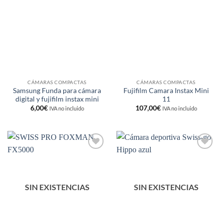
a la
a la
lista de
lista de
deseos
deseos
CÁMARAS COMPACTAS
CÁMARAS COMPACTAS
Samsung Funda para cámara
Fujifilm Camara Instax Mini
digital y fujifilm instax mini
11
6,00
€
107,00
€
IVA no incluido
IVA no incluido
Añadir
Añadir
a la
a la
lista de
lista de
deseos
deseos
SIN EXISTENCIAS
SIN EXISTENCIAS