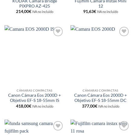
KODAK Cámara Bridge
Fujifilm Camara Instax Mini
PIXPRO AZ-425
12
214,00
€
91,63
€
IVA no incluido
IVA no incluido
Añadir
Añadir
a la
a la
lista de
lista de
deseos
deseos
CÁMARAS COMPACTAS
CÁMARAS COMPACTAS
Canon Cámara Eos 2000D +
Canon Cámara Eos 2000D +
Objetivo EF-S 18-55mm IS
Objetivo EF-S 18-55mm DC
418,00
€
377,00
€
IVA no incluido
IVA no incluido
Añadir
Añadir