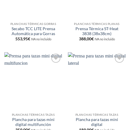
PLANCHAS TÉRMICAS GORRAS
PLANCHAS TÉRMICAS PLANAS
Secabo TCC LITE Prensa
Prensa Térmica ST-Heat
Automática para Gorras
3838 (38x38cm)
553,95
€
388,00
€
IVA no incluido
IVA no incluido
Añadir
Añadir
a la
a la
lista de
lista de
deseos
deseos
PLANCHAS TÉRMICAS TAZAS
PLANCHAS TÉRMICAS TAZAS
Plancha para tazas mini
Plancha para tazas mini
digital multifunción
digital
359,00
€
189,00
€