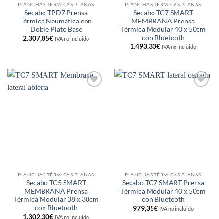
PLANCHAS TÉRMICAS PLANAS
PLANCHAS TÉRMICAS PLANAS
Secabo TPD7 Prensa
Secabo TC7 SMART
Térmica Neumática con
MEMBRANA Prensa
Doble Plato Base
Térmica Modular 40 x 50cm
con Bluetooth
2.307,85
€
IVA no incluido
1.493,30
€
IVA no incluido
Añadir
Añadir
a la
a la
lista de
lista de
deseos
deseos
PLANCHAS TÉRMICAS PLANAS
PLANCHAS TÉRMICAS PLANAS
Secabo TC5 SMART
Secabo TC7 SMART Prensa
MEMBRANA Prensa
Térmica Modular 40 x 50cm
Térmica Modular 38 x 38cm
con Bluetooth
con Bluetooth
979,35
€
IVA no incluido
1.302,30
€
IVA no incluido