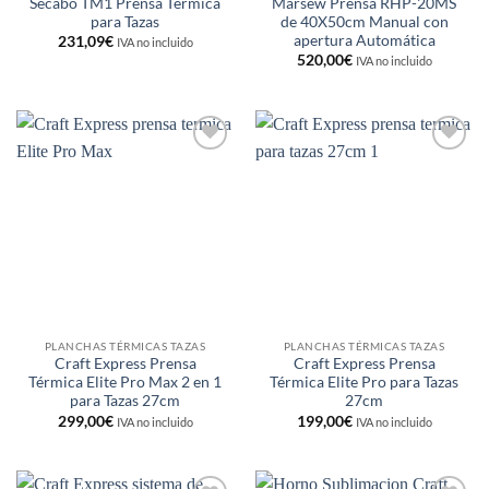
Secabo TM1 Prensa Térmica
Marsew Prensa RHP-20MS
para Tazas
de 40X50cm Manual con
apertura Automática
231,09
€
IVA no incluido
520,00
€
IVA no incluido
Añadir
Añadir
a la
a la
lista de
lista de
deseos
deseos
PLANCHAS TÉRMICAS TAZAS
PLANCHAS TÉRMICAS TAZAS
Craft Express Prensa
Craft Express Prensa
Térmica Elite Pro Max 2 en 1
Térmica Elite Pro para Tazas
para Tazas 27cm
27cm
299,00
€
199,00
€
IVA no incluido
IVA no incluido