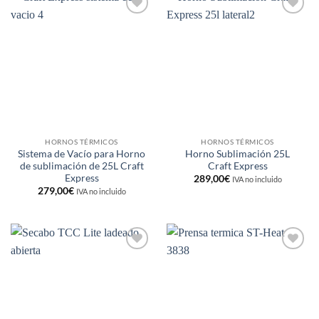
Añadir
Añadir
a la
a la
lista de
lista de
deseos
deseos
HORNOS TÉRMICOS
HORNOS TÉRMICOS
Sistema de Vacío para Horno
Horno Sublimación 25L
de sublimación de 25L Craft
Craft Express
Express
289,00
€
IVA no incluido
279,00
€
IVA no incluido
Añadir
Añadir
a la
a la
lista de
lista de
deseos
deseos