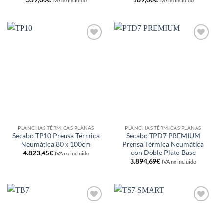
IVA no incluido
IVA no incluido
Añadir
Añadir
a la
a la
lista de
lista de
deseos
deseos
PLANCHAS TÉRMICAS PLANAS
PLANCHAS TÉRMICAS PLANAS
Secabo TP10 Prensa Térmica
Secabo TPD7 PREMIUM
Neumática 80 x 100cm
Prensa Térmica Neumática
con Doble Plato Base
4.823,45
€
IVA no incluido
3.894,69
€
IVA no incluido
Añadir
Añadir
a la
a la