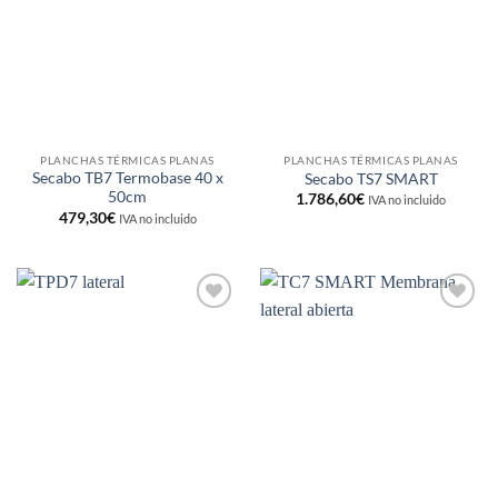
lista de
lista de
deseos
deseos
PLANCHAS TÉRMICAS PLANAS
PLANCHAS TÉRMICAS PLANAS
Secabo TB7 Termobase 40 x
Secabo TS7 SMART
50cm
1.786,60
€
IVA no incluido
479,30
€
IVA no incluido
Añadir
Añadir
a la
a la
lista de
lista de
deseos
deseos