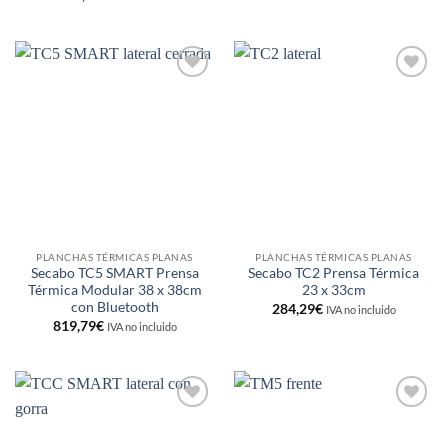
Añadir
Añadir
a la
a la
lista de
lista de
deseos
deseos
PLANCHAS TÉRMICAS PLANAS
PLANCHAS TÉRMICAS PLANAS
Secabo TC5 SMART Prensa
Secabo TC2 Prensa Térmica
Térmica Modular 38 x 38cm
23 x 33cm
con Bluetooth
284,29
€
IVA no incluido
819,79
€
IVA no incluido
Añadir
Añadir
a la
a la