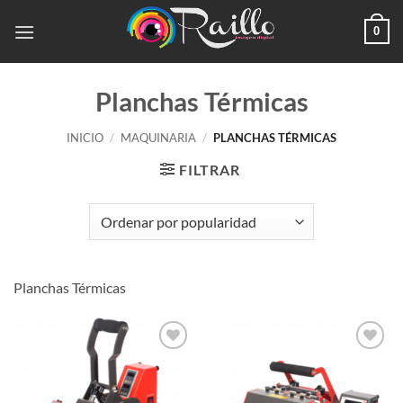
Saltar
0
al
contenido
Planchas Térmicas
INICIO
/
MAQUINARIA
/
PLANCHAS TÉRMICAS
FILTRAR
Planchas Térmicas
Añadir
Añadir
a la
a la
lista de
lista de
deseos
deseos