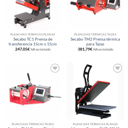
PLANCHAS TÉRMICAS PLANAS
PLANCHAS TÉRMICAS TAZAS
Secabo TC1 Prensa de
Secabo TM2 Prensa térmica
transferencia 15cm x 15cm
para Tazas
247,05
€
381,79
€
IVA no incluido
IVA no incluido
Añadir
Añadir
a la
a la
lista de
lista de
deseos
deseos
PLANCHAS TÉRMICAS TAZAS
PLANCHAS TÉRMICAS PLANAS