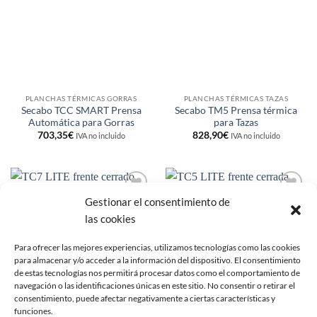
lista de
lista de
deseos
deseos
PLANCHAS TÉRMICAS GORRAS
PLANCHAS TÉRMICAS TAZAS
Secabo TCC SMART Prensa
Secabo TM5 Prensa térmica
Automática para Gorras
para Tazas
703,35
€
828,90
€
IVA no incluido
IVA no incluido
Gestionar el consentimiento de
Añadir
Añadir
a la
a la
las cookies
lista de
lista de
deseos
deseos
Para ofrecer las mejores experiencias, utilizamos tecnologías como las cookies
para almacenar y/o acceder a la información del dispositivo. El consentimiento
de estas tecnologías nos permitirá procesar datos como el comportamiento de
navegación o las identificaciones únicas en este sitio. No consentir o retirar el
consentimiento, puede afectar negativamente a ciertas características y
funciones.