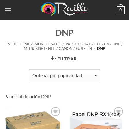
Saltar
0
al
contenido
DNP
INICIO
/
IMPRESIÓN
/
PAPEL
/
PAPEL KODAK / CITIZEN / DNP /
MITSUBISHI / HITI / CANON / FUJIFILM
/
DNP
FILTRAR
Papel sublimación DNP
Añadir
Añadir
a la
a la
lista de
lista de