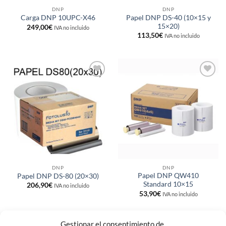
DNP
DNP
Papel DNP DS-40 (10×15 y
Carga DNP 10UPC-X46
15×20)
249,00
€
IVA no incluido
113,50
€
IVA no incluido
Añadir
Añadir
a la
a la
lista de
lista de
deseos
deseos
DNP
DNP
Papel DNP QW410
Papel DNP DS-80 (20×30)
Standard 10×15
206,90
€
IVA no incluido
53,90
€
IVA no incluido
Gestionar el consentimiento de