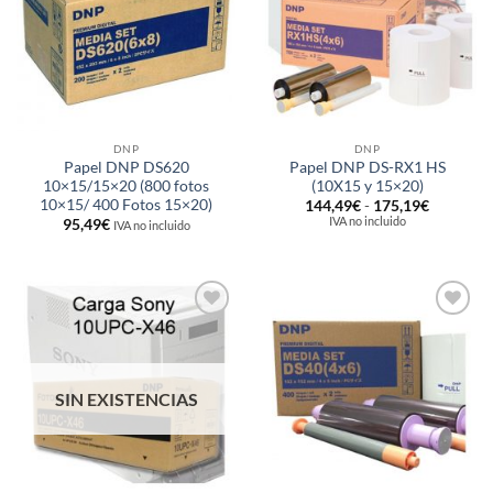
deseos
deseos
DNP
DNP
Papel DNP DS620
Papel DNP DS-RX1 HS
10×15/15×20 (800 fotos
(10X15 y 15×20)
10×15/ 400 Fotos 15×20)
Rango
144,49
€
-
175,19
€
de
IVA no incluido
95,49
€
IVA no incluido
precios:
desde
144,49€
hasta
175,19€
Añadir
Añadir
a la
a la
lista de
lista de
deseos
deseos
SIN EXISTENCIAS