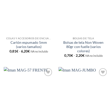
a la
a la
lista de
lista de
deseos
deseos
COLAS Y ACCESORIOS DE ENCUADERNACIÓN
BOLSAS DE TELA
Cartón espumado 5mm
Bolsas de tela Non Woven
(varios tamaños)
80gr con fuelle (varios
colores)
Rango
0,81
€
-
6,20
€
IVA no incluido
de
Rango
0,70
€
-
2,20
€
IVA no incluido
precios:
de
desde
precios:
0,81€
desde
hasta
0,70€
6,20€
hasta
2,20€
Añadir
Añadir
a la
a la
lista de
lista de
deseos
deseos