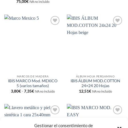
de
75,00
€
IVA no incluido
precios:
desde
6,50€
hasta
450,00€
Añadir
Añadir
a la
a la
lista de
lista de
deseos
deseos
MARCOS DE MADERA
ÁLBUM HOJA PERGAMINO
IBIS MARCO Mod. MEXICO
IBIS ÁLBUM MOD.COTTON
5 (varios tamaños)
24×24 20 Hojas
Rango
3,80
€
-
7,35
€
12,51
€
IVA no incluido
IVA no incluido
de
precios:
desde
3,80€
hasta
7,35€
Añadir
Añadir
a la
a la
Gestionar el consentimiento de
lista de
lista de