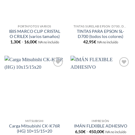
PORTAFOTOS VARIOS
TINTAS SURELAB EPSON D700, D800 Y FUJI X100
IBIS MARCO CLIP CRISTAL
TINTAS PARA EPSON SL-
O CRILEX (varios tamaños)
D700 (todos los colores)
Rango
1,30
€
-
16,00
€
42,95
€
IVA no incluido
IVA no incluido
de
precios:
desde
1,30€
hasta
16,00€
Añadir
Añadir
a la
a la
lista de
lista de
deseos
deseos
MITSUBISHI
IMPRESIÓN
Carga Mitsubishi CK-K76R
IMÁN FLEXIBLE ADHESIVO
(HG) 10×15/15×20
Rango
6,50
€
-
450,00
€
IVA no incluido