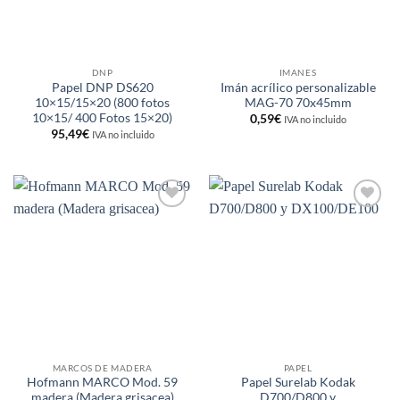
DNP
IMANES
Papel DNP DS620
Imán acrílico personalizable
10×15/15×20 (800 fotos
MAG-70 70x45mm
10×15/ 400 Fotos 15×20)
0,59
€
IVA no incluido
95,49
€
IVA no incluido
Añadir
Añadir
a la
a la
lista de
lista de
deseos
deseos
MARCOS DE MADERA
PAPEL
Hofmann MARCO Mod. 59
Papel Surelab Kodak
madera (Madera grisacea)
D700/D800 y