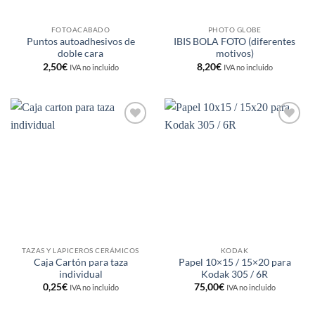
FOTOACABADO
PHOTO GLOBE
Puntos autoadhesivos de
IBIS BOLA FOTO (diferentes
doble cara
motivos)
2,50
€
8,20
€
IVA no incluido
IVA no incluido
Añadir
Añadir
a la
a la
lista de
lista de
deseos
deseos
TAZAS Y LAPICEROS CERÁMICOS
KODAK
Caja Cartón para taza
Papel 10×15 / 15×20 para
individual
Kodak 305 / 6R
0,25
€
75,00
€
IVA no incluido
IVA no incluido