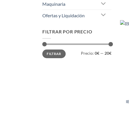
Maquinaria
Ofertas y Liquidación
FILTRAR POR PRECIO
Precio
Precio
Precio:
0€
—
20€
FILTRAR
mínimo
máximo
I