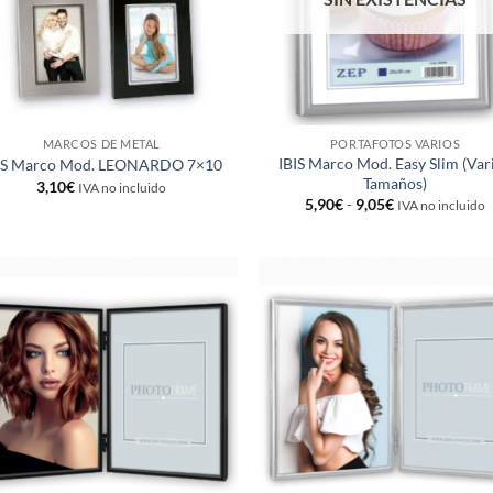
MARCOS DE METAL
PORTAFOTOS VARIOS
IBIS Marco Mod. Easy Slim (Var
IS Marco Mod. LEONARDO 7×10
Tamaños)
3,10
€
IVA no incluido
Rango
5,90
€
-
9,05
€
IVA no incluido
de
precios:
desde
5,90€
hasta
9,05€
Añadir
Añ
a la
a
lista de
lis
deseos
de