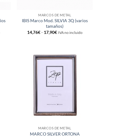
MARCOS DE METAL
ios
IBIS Marco Mod. SILVIA 3Q (varios
tamaños)
Rango
14,76
€
-
17,90
€
o
IVA no incluido
de
precios:
desde
14,76€
hasta
17,90€
adir
Añadir
 la
a la
ta de
lista de
seos
deseos
MARCOS DE METAL
MARCO SILVER ORTONA