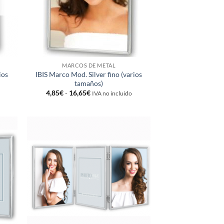
MARCOS DE METAL
ios
IBIS Marco Mod. Silver fino (varios
tamaños)
Rango
4,85
€
-
16,65
€
IVA no incluido
de
precios:
desde
4,85€
hasta
16,65€
adir
Añadir
 la
a la
ta de
lista de
seos
deseos