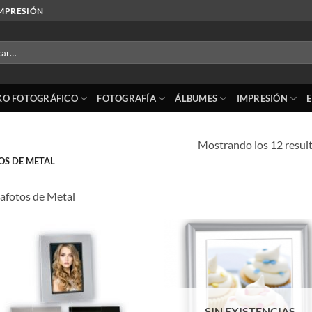
IMPRESIÓN
r
KO FOTOGRÁFICO
FOTOGRAFÍA
ÁLBUMES
IMPRESIÓN
Mostrando los 12 resul
S DE METAL
afotos de Metal
Añadir
Añ
a la
a
lista de
lis
deseos
de
SIN EXISTENCIAS