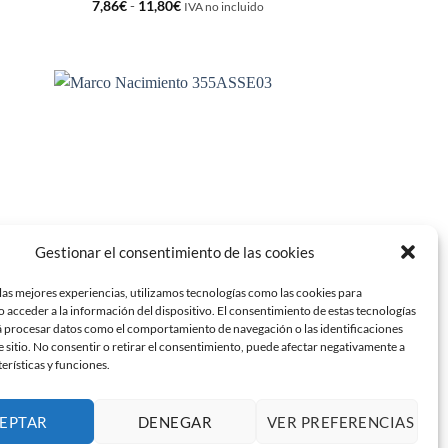
Rango
7,86
€
-
11,80
€
IVA no incluido
de
precios:
desde
7,86€
hasta
11,80€
adir
Añadir
 la
a la
ta de
lista de
seos
deseos
Gestionar el consentimiento de las cookies
las mejores experiencias, utilizamos tecnologías como las cookies para
 acceder a la información del dispositivo. El consentimiento de estas tecnologías
á procesar datos como el comportamiento de navegación o las identificaciones
MARCOS DE METAL
e sitio. No consentir o retirar el consentimiento, puede afectar negativamente a
BLE
Marco Nacimiento 355ASSE03
terísticas y funciones.
13,43
€
IVA no incluido
EPTAR
DENEGAR
VER PREFERENCIAS