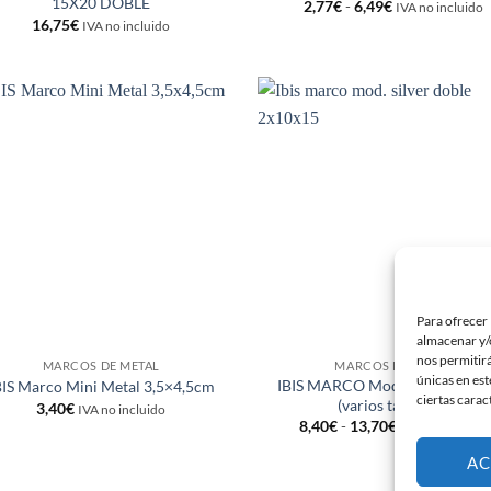
15X20 DOBLE
Rango
2,77
€
-
6,49
€
IVA no incluido
de
16,75
€
IVA no incluido
precios:
desde
2,77€
hasta
6,49€
Añadir
Añ
a la
a
lista de
lis
deseos
de
Para ofrecer 
almacenar y/o
nos permitir
MARCOS DE METAL
MARCOS DE METAL
únicas en est
IBIS MARCO Mod. SILVER DO
BIS Marco Mini Metal 3,5×4,5cm
ciertas carac
(varios tamaños)
3,40
€
IVA no incluido
Rango
8,40
€
-
13,70
€
IVA no incluido
de
precios:
AC
desde
8,40€