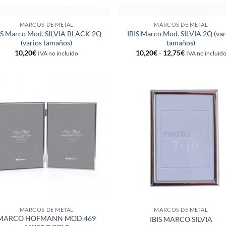
MARCOS DE METAL
MARCOS DE METAL
IS Marco Mod. SILVIA BLACK 2Q
IBIS Marco Mod. SILVIA 2Q (var
(varios tamaños)
tamaños)
Rango
10,20
€
10,20
€
-
12,75
€
IVA no incluido
IVA no incluid
de
precios:
desde
10,20€
hasta
12,75€
Añadir
Añ
a la
a
lista de
lis
deseos
de
MARCOS DE METAL
MARCOS DE METAL
MARCO HOFMANN MOD.469
IBIS MARCO SILVIA