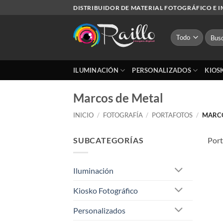
Saltar
DISTRIBUIDOR DE MATERIAL FOTOGRÁFICO E 
al
contenido
Busca
por:
ILUMINACIÓN
PERSONALIZADOS
KIOS
Marcos de Metal
INICIO
/
FOTOGRAFÍA
/
PORTAFOTOS
/
MARCO
SUBCATEGORÍAS
Port
Iluminación
Kiosko Fotográfico
Personalizados