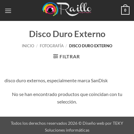
Saltar
0
al
contenido
Disco Duro Externo
INICIO
/
FOTOGRAFÍA
/
DISCO DURO EXTERNO
FILTRAR
disco duro externos, especialmente marca SanDisk
No se han encontrado productos que coincidan con tu
selección.
Todos los derechos reservados 2026 ©
Diseño web
por
TEKY
Soluciones informáticas