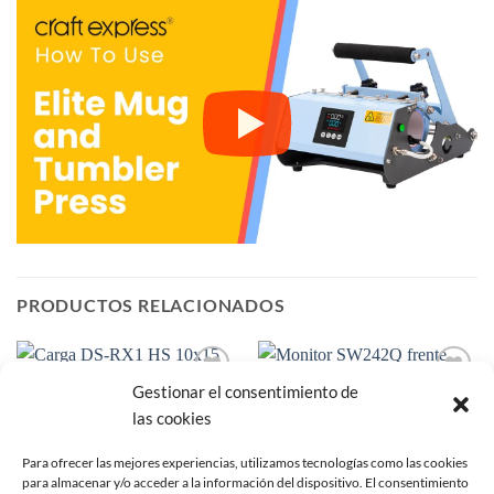
PRODUCTOS RELACIONADOS
Gestionar el consentimiento de
Añadir
Añadir
a la
a la
las cookies
lista de
lista de
deseos
deseos
Para ofrecer las mejores experiencias, utilizamos tecnologías como las cookies
para almacenar y/o acceder a la información del dispositivo. El consentimiento