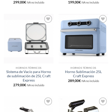
299,00
€
199,00
€
IVA no incluido
IVA no incluido
Añadir
Añadir
a la
a la
lista de
lista de
deseos
deseos
HORNOS TÉRMICOS
HORNOS TÉRMICOS
Sistema de Vacío para Horno
Horno Sublimación 25L
de sublimación de 25L Craft
Craft Express
Express
289,00
€
IVA no incluido
279,00
€
IVA no incluido
Añadir
Añadir