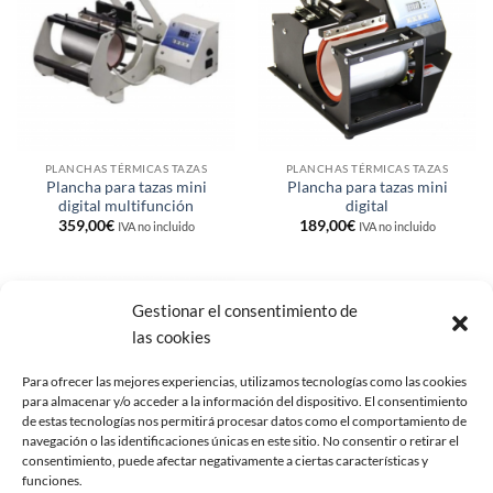
a la
a la
lista de
lista de
deseos
deseos
PLANCHAS TÉRMICAS TAZAS
PLANCHAS TÉRMICAS TAZAS
Plancha para tazas mini
Plancha para tazas mini
digital multifunción
digital
359,00
€
189,00
€
IVA no incluido
IVA no incluido
Gestionar el consentimiento de
Añadir
las cookies
a la
lista de
deseos
Para ofrecer las mejores experiencias, utilizamos tecnologías como las cookies
para almacenar y/o acceder a la información del dispositivo. El consentimiento
de estas tecnologías nos permitirá procesar datos como el comportamiento de
navegación o las identificaciones únicas en este sitio. No consentir o retirar el
consentimiento, puede afectar negativamente a ciertas características y
funciones.