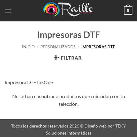
Saltar
0
al
contenido
Impresoras DTF
INICIO
/
PERSONALIZADOS
/
IMPRESORAS DTF
FILTRAR
Impresora DTF InkOne
No se han encontrado productos que coincidan con tu
selección.
Todos los derechos reservados 2026 ©
Diseño web
por
TEKY
Soluciones informáticas