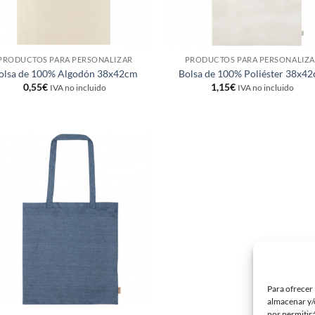
PRODUCTOS PARA PERSONALIZAR
PRODUCTOS PARA PERSONALIZ
olsa de 100% Algodón 38x42cm
Bolsa de 100% Poliéster 38x4
0,55
€
1,15
€
IVA no incluido
IVA no incluido
Añadir
a la
lista de
deseos
Para ofrecer 
almacenar y/o
nos permitir