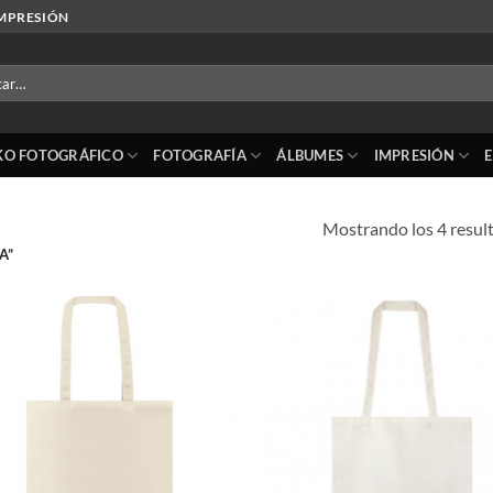
IMPRESIÓN
r
KO FOTOGRÁFICO
FOTOGRAFÍA
ÁLBUMES
IMPRESIÓN
Mostrando los 4 resul
A”
Añadir
Añ
a la
a
lista de
lis
deseos
de