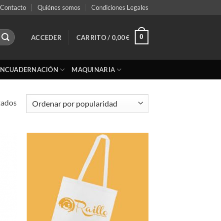
Contacto
Quiénes somos
Condiciones Legales
0
ACCEDER
CARRITO /
0,00
€
ENCUADERNACIÓN
MAQUINARIA
Ordenado
tados
por
popularidad
adir
Añadir
 la
a la
ta de
lista de
seos
deseos