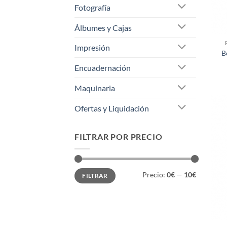
Fotografía
Álbumes y Cajas
Impresión
B
Encuadernación
Maquinaria
Ofertas y Liquidación
FILTRAR POR PRECIO
Precio
Precio
Precio:
0€
—
10€
FILTRAR
mínimo
máximo