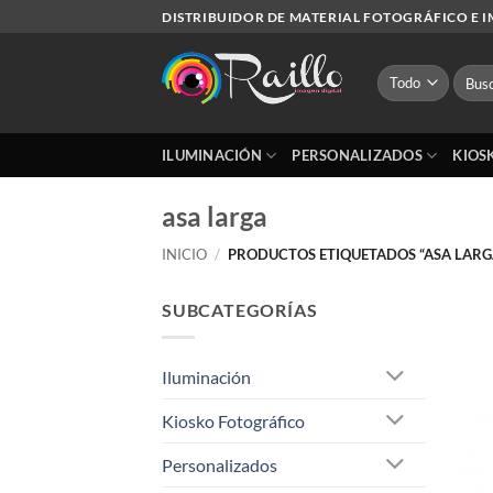
Saltar
DISTRIBUIDOR DE MATERIAL FOTOGRÁFICO E 
al
contenido
Busca
por:
ILUMINACIÓN
PERSONALIZADOS
KIOS
asa larga
INICIO
/
PRODUCTOS ETIQUETADOS “ASA LARG
SUBCATEGORÍAS
Iluminación
Kiosko Fotográfico
Personalizados