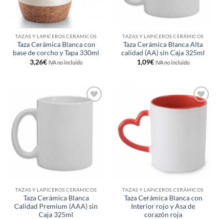
TAZAS Y LAPICEROS CERÁMICOS
TAZAS Y LAPICEROS CERÁMICOS
Taza Cerámica Blanca con
Taza Cerámica Blanca Alta
base de corcho y Tapa 330ml
calidad (AA) sin Caja 325ml
3,26
€
1,09
€
IVA no incluido
IVA no incluido
Añadir
Añadir
a la
a la
lista de
lista de
deseos
deseos
TAZAS Y LAPICEROS CERÁMICOS
TAZAS Y LAPICEROS CERÁMICOS
Taza Cerámica Blanca
Taza Cerámica Blanca con
Calidad Premium (AAA) sin
Interior rojo y Asa de
Caja 325ml
corazón roja