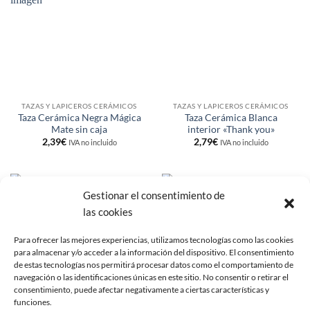
a la
a la
lista de
lista de
deseos
deseos
TAZAS Y LAPICEROS CERÁMICOS
TAZAS Y LAPICEROS CERÁMICOS
Taza Cerámica Negra Mágica
Taza Cerámica Blanca
Mate sin caja
interior «Thank you»
2,39
€
2,79
€
IVA no incluido
IVA no incluido
Gestionar el consentimiento de
Añadir
Añadir
las cookies
a la
a la
lista de
lista de
deseos
deseos
Para ofrecer las mejores experiencias, utilizamos tecnologías como las cookies
para almacenar y/o acceder a la información del dispositivo. El consentimiento
de estas tecnologías nos permitirá procesar datos como el comportamiento de
navegación o las identificaciones únicas en este sitio. No consentir o retirar el
consentimiento, puede afectar negativamente a ciertas características y
funciones.