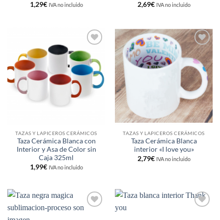
1,29
€
2,69
€
IVA no incluido
IVA no incluido
Añadir
Añadir
a la
a la
lista de
lista de
deseos
deseos
TAZAS Y LAPICEROS CERÁMICOS
TAZAS Y LAPICEROS CERÁMICOS
Taza Cerámica Blanca con
Taza Cerámica Blanca
Interior y Asa de Color sin
interior «I love you»
Caja 325ml
2,79
€
IVA no incluido
1,99
€
IVA no incluido
Añadir
Añadir