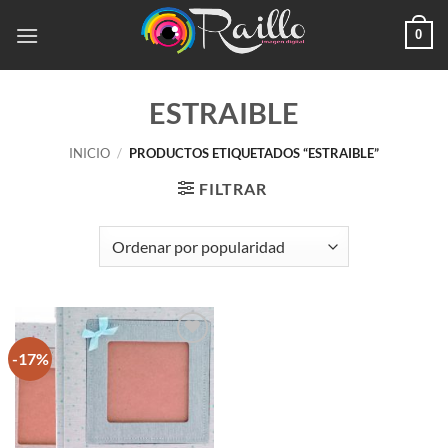
Saltar
0
al
contenido
ESTRAIBLE
INICIO
/
PRODUCTOS ETIQUETADOS “ESTRAIBLE”
FILTRAR
-17%
Añadir
a la
lista de
deseos