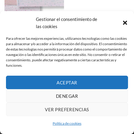
Gestionar el consentimiento de
ÁLBUMES ARTESANOS LIQUIDACIÓN
las cookies
Álbum estrella pequeña
extraíble
Rango
14,00
€
-
16,00
€
IVA no incluido
Para ofrecer las mejores experiencias, utilizamos tecnologías como las cookies
de
para almacenar y/o acceder a la información del dispositivo. El consentimiento
precios:
desde
de estas tecnologías nos permitirá procesar datos como el comportamiento de
LIQUIDACIÓN!!
14,00€
navegación o las identificaciones únicas en este sitio. No consentir o retirar el
hasta
consentimiento, puede afectar negativamente a ciertas características y
16,00€
funciones.
Todos los derechos reservados 2026 ©
Diseño web
por
TEKY
Soluciones informáticas
ACEPTAR
DENEGAR
VER PREFERENCIAS
Política de cookies