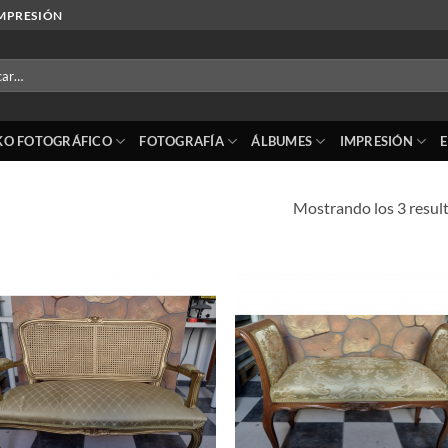
IMPRESIÓN
r
KO FOTOGRÁFICO
FOTOGRAFÍA
ÁLBUMES
IMPRESIÓN
Mostrando los 3 resul
Añadir
Añ
a la
a
lista de
lis
deseos
de