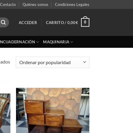
Contacto
Quiénes somos
Condiciones Legales
0
ACCEDER
CARRITO /
0,00
€
ENCUADERNACIÓN
MAQUINARIA
Ordenado
tados
por
popularidad
adir
Añadir
 la
a la
ta de
lista de
seos
deseos