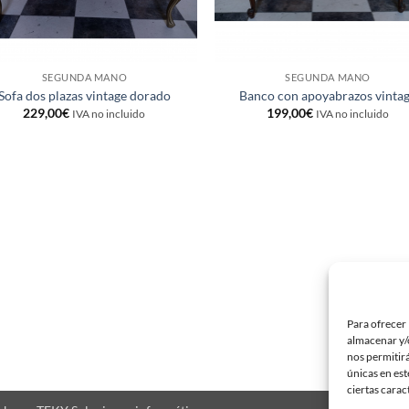
SEGUNDA MANO
SEGUNDA MANO
Sofa dos plazas vintage dorado
Banco con apoyabrazos vinta
229,00
€
199,00
€
IVA no incluido
IVA no incluido
Para ofrecer 
almacenar y/o
nos permitir
únicas en est
ciertas carac