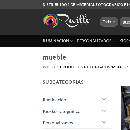
Saltar
DISTRIBUIDOR DE MATERIAL FOTOGRÁFICO E 
al
contenido
Busca
por:
ILUMINACIÓN
PERSONALIZADOS
KIOS
mueble
INICIO
/
PRODUCTOS ETIQUETADOS “MUEBLE”
SUBCATEGORÍAS
Iluminación
Kiosko Fotográfico
Personalizados