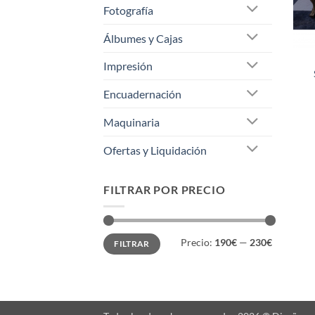
Fotografía
Álbumes y Cajas
Impresión
Encuadernación
Maquinaria
Ofertas y Liquidación
FILTRAR POR PRECIO
Precio
Precio
Precio:
190€
—
230€
FILTRAR
mínimo
máximo