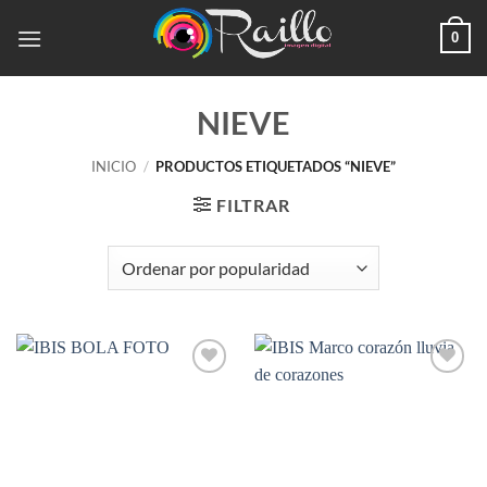
Saltar
0
al
contenido
NIEVE
INICIO
/
PRODUCTOS ETIQUETADOS “NIEVE”
FILTRAR
Añadir
Añadir
a la
a la
lista de
lista de
deseos
deseos