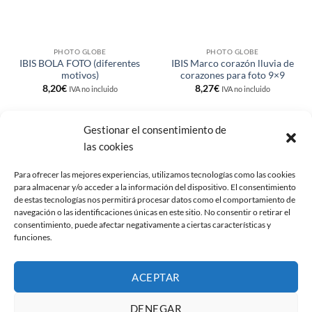
PHOTO GLOBE
PHOTO GLOBE
IBIS BOLA FOTO (diferentes
IBIS Marco corazón lluvia de
motivos)
corazones para foto 9×9
8,20
€
8,27
€
IVA no incluido
IVA no incluido
Gestionar el consentimiento de
las cookies
Añadir
a la
Para ofrecer las mejores experiencias, utilizamos tecnologías como las cookies
lista de
deseos
para almacenar y/o acceder a la información del dispositivo. El consentimiento
de estas tecnologías nos permitirá procesar datos como el comportamiento de
navegación o las identificaciones únicas en este sitio. No consentir o retirar el
consentimiento, puede afectar negativamente a ciertas características y
funciones.
PHOTO GLOBE
ACEPTAR
IBIS Bola Foto Globe Galaxy
9,50
€
IVA no incluido
DENEGAR