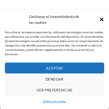
Gestionar el consentimiento de
Añadir
las cookies
a la
lista de
deseos
Para ofrecer las mejores experiencias, utilizamos tecnologías como las cookies
para almacenar y/o acceder a la información del dispositivo. El consentimiento
de estas tecnologías nos permitirá procesar datos como el comportamiento de
navegación o las identificaciones únicas en este sitio. No consentir o retirar el
consentimiento, puede afectar negativamente a ciertas características y
funciones.
ACCESORIOS PARA FLASHES/ANTORCHAS
Elinchrom OCF Capuchón
ACEPTAR
de Difusión
26,45
€
IVA no incluido
DENEGAR
VER PREFERENCIAS
Todos los derechos reservados 2026 ©
Diseño web
por
TEKY
Política de cookies
Soluciones informáticas