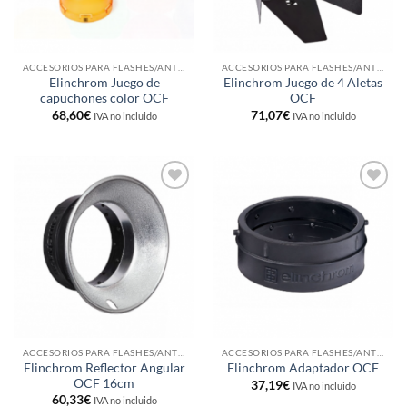
ACCESORIOS PARA FLASHES/ANTORCHAS
ACCESORIOS PARA FLASHES/ANTORCHAS
Elinchrom Juego de
Elinchrom Juego de 4 Aletas
capuchones color OCF
OCF
68,60
€
71,07
€
IVA no incluido
IVA no incluido
Añadir
Añadir
a la
a la
lista de
lista de
deseos
deseos
ACCESORIOS PARA FLASHES/ANTORCHAS
ACCESORIOS PARA FLASHES/ANTORCHAS
Elinchrom Reflector Angular
Elinchrom Adaptador OCF
OCF 16cm
37,19
€
IVA no incluido
60,33
€
IVA no incluido