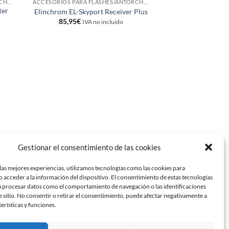
ACCESORIOS PARA FLASHES/ANTORCHAS
ACCESORIOS PARA FLASHES/ANTORCHAS
ter
Elinchrom EL-Skyport Receiver Plus
85,95
€
IVA no incluido
Gestionar el consentimiento de las cookies
las mejores experiencias, utilizamos tecnologías como las cookies para
 acceder a la información del dispositivo. El consentimiento de estas tecnologías
á procesar datos como el comportamiento de navegación o las identificaciones
e sitio. No consentir o retirar el consentimiento, puede afectar negativamente a
terísticas y funciones.