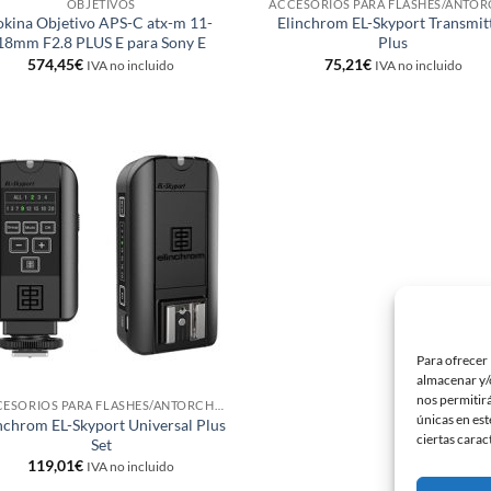
OBJETIVOS
okina Objetivo APS-C atx-m 11-
Elinchrom EL-Skyport Transmit
18mm F2.8 PLUS E para Sony E
Plus
574,45
€
75,21
€
IVA no incluido
IVA no incluido
Añadir
a la
lista de
deseos
Para ofrecer 
almacenar y/o
nos permitir
ACCESORIOS PARA FLASHES/ANTORCHAS
únicas en est
nchrom EL-Skyport Universal Plus
ciertas carac
Set
119,01
€
IVA no incluido