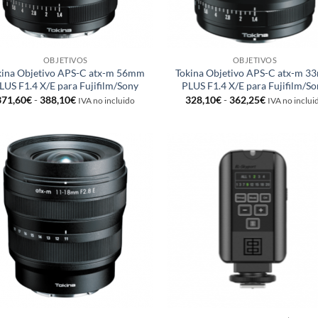
OBJETIVOS
OBJETIVOS
kina Objetivo APS-C atx-m 56mm
Tokina Objetivo APS-C atx-m 
LUS F1.4 X/E para Fujifilm/Sony
PLUS F1.4 X/E para Fujifilm/S
Rango
Rango
371,60
€
-
388,10
€
328,10
€
-
362,25
€
IVA no incluido
IVA no inclui
de
de
precios:
precios:
desde
desde
371,60€
328,10€
hasta
hasta
388,10€
362,25€
Añadir
Añ
a la
a
lista de
lis
deseos
de