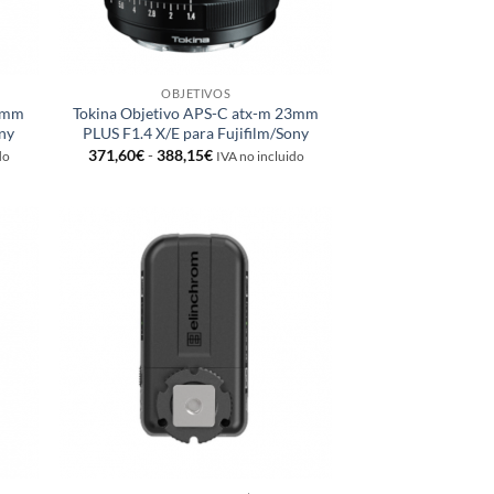
OBJETIVOS
33mm
Tokina Objetivo APS-C atx-m 23mm
ony
PLUS F1.4 X/E para Fujifilm/Sony
Rango
371,60
€
-
388,15
€
do
IVA no incluido
de
precios:
desde
371,60€
hasta
388,15€
adir
Añadir
 la
a la
ta de
lista de
seos
deseos