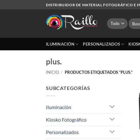
Saltar
DISTRIBUIDOR DE MATERIAL FOTOGRÁFICO E 
al
contenido
Busca
por:
ILUMINACIÓN
PERSONALIZADOS
KIOS
plus.
INICIO
/
PRODUCTOS ETIQUETADOS “PLUS.”
SUBCATEGORÍAS
Iluminación
Kiosko Fotográfico
Personalizados