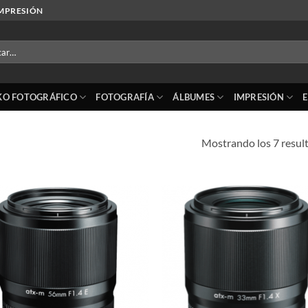
IMPRESIÓN
r
KO FOTOGRÁFICO
FOTOGRAFÍA
ÁLBUMES
IMPRESIÓN
Mostrando los 7 resul
Añadir
Añ
a la
a
lista de
lis
deseos
de