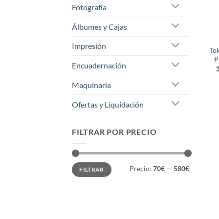
Fotografía
Álbumes y Cajas
Impresión
To
P
Encuadernación
Maquinaria
Ofertas y Liquidación
FILTRAR POR PRECIO
Precio
Precio
Precio:
70€
—
580€
FILTRAR
mínimo
máximo