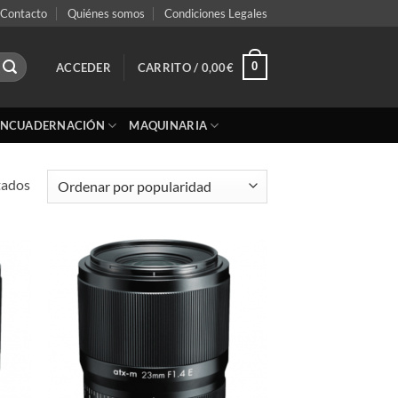
Contacto
Quiénes somos
Condiciones Legales
0
ACCEDER
CARRITO /
0,00
€
ENCUADERNACIÓN
MAQUINARIA
Ordenado
tados
por
popularidad
adir
Añadir
 la
a la
ta de
lista de
seos
deseos