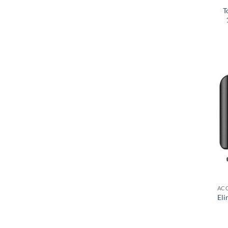
T
Eli