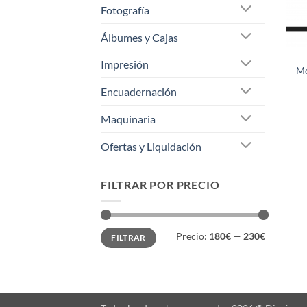
Fotografía
Álbumes y Cajas
Impresión
Mo
Encuadernación
Maquinaria
Ofertas y Liquidación
FILTRAR POR PRECIO
Precio
Precio
Precio:
180€
—
230€
FILTRAR
mínimo
máximo