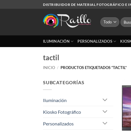
Saltar
DISTRIBUIDOR DE MATERIAL FOTOGRÁFICO E 
al
contenido
Busca
por:
ILUMINACIÓN
PERSONALIZADOS
KIOS
tactil
INICIO
/
PRODUCTOS ETIQUETADOS “TACTIL”
SUBCATEGORÍAS
Iluminación
Kiosko Fotográfico
Personalizados