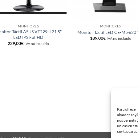
MONITORES
MONITORES
nitor Táctil ASUS VT229H 21.5″
Monitor Táctil LED CE-ML-620 
LED IPS FullHD
189,00
€
IVA no incluido
229,00
€
IVA no incluido
Para ofrecer 
almacenar y/o
nos permitir
únicas en est
ciertas carac