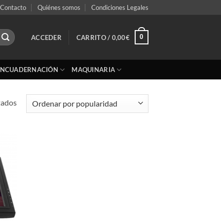
Contacto
Quiénes somos
Condiciones Legales
0
ACCEDER
CARRITO /
0,00
€
ENCUADERNACIÓN
MAQUINARIA
Ordenado
tados
por
popularidad
adir
 la
ta de
seos