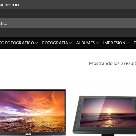
IMPRESIÓN
r
KO FOTOGRÁFICO
FOTOGRAFÍA
ÁLBUMES
IMPRESIÓN
Mostrando los 2 resul
Añadir
Añ
a la
a
lista de
lis
deseos
de