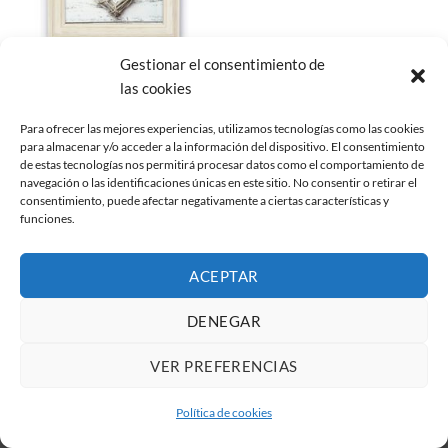
Gestionar el consentimiento de
MARCOS DE MADERA
las cookies
IBIS Marco Mod. Resia
(varios tamaños)
Rango
3,05
€
-
5,65
€
IVA no incluido
Para ofrecer las mejores experiencias, utilizamos tecnologías como las cookies
de
para almacenar y/o acceder a la información del dispositivo. El consentimiento
precios:
desde
de estas tecnologías nos permitirá procesar datos como el comportamiento de
3,05€
navegación o las identificaciones únicas en este sitio. No consentir o retirar el
hasta
consentimiento, puede afectar negativamente a ciertas características y
5,65€
funciones.
Todos los derechos reservados 2026 ©
Diseño web
por
TEKY
Soluciones informáticas
ACEPTAR
DENEGAR
VER PREFERENCIAS
Política de cookies