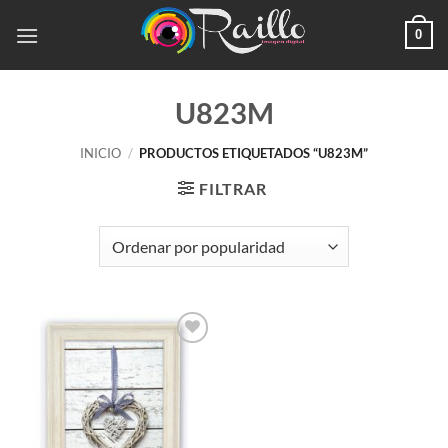
Saltar
0
al
contenido
U823M
INICIO
/
PRODUCTOS ETIQUETADOS “U823M”
FILTRAR
Añadir
a la
lista de
deseos