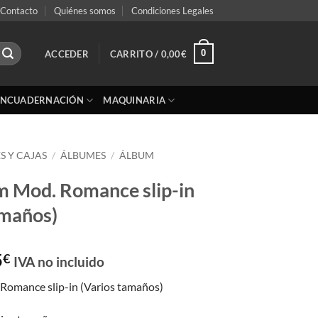
Contacto
Quiénes somos
Condiciones Legales
0
ACCEDER
CARRITO /
0,00
€
ENCUADERNACIÓN
MAQUINARIA
S Y CAJAS
/
ÁLBUMES
/
ÁLBUM
m Mod. Romance slip-in
amaños)
Rango
5
€
IVA no incluido
de
Romance slip-in (Varios tamaños)
precios:
desde