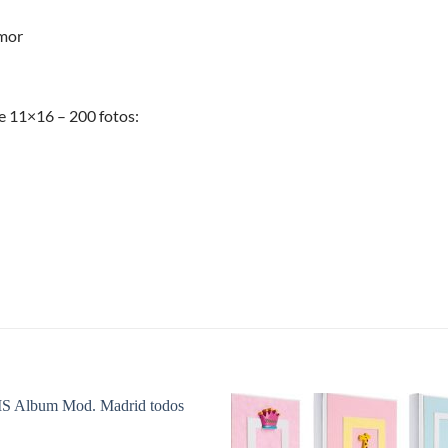
amor
e 11×16 – 200 fotos:
S