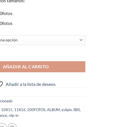
rios tamaños:
3,15€
hasta
0fotos
8,65€
0fotos
mance slip-in (Varios tamaños) cantidad
AÑADIR AL CARRITO
Añadir a la lista de deseos
icionado
,
10X15
,
11X16
,
200FOTOS
,
ALBUM
,
eslipin
,
IBIS
,
ance
,
slip-in