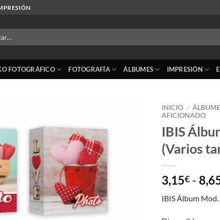
IMPRESIÓN
r
KO FOTOGRÁFICO
FOTOGRAFÍA
ÁLBUMES
IMPRESIÓN
INICIO
/
ÁLBUME
AFICIONADO
IBIS Álbu
Añadir
a la
(Varios t
lista
de
deseos
3,15
-
8,6
€
IBIS Álbum Mod. 