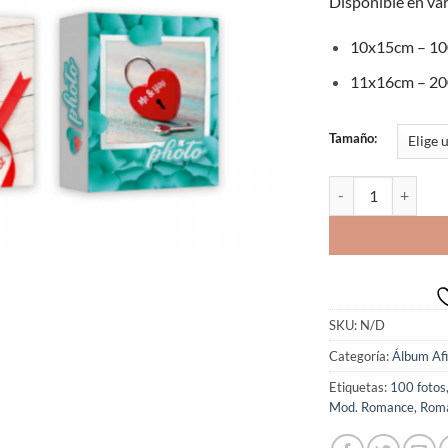
Disponible en va
10x15cm – 10
11x16cm – 20
Tamaño:
IBIS Álbum Mod. Ro
SKU:
N/D
Categoría:
Álbum Af
Etiquetas:
100 fotos
Mod. Romance
,
Rom