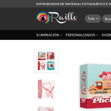
Saltar
DISTRIBUIDOR DE MATERIAL FOTOGRÁFICO E 
al
contenido
Busca
por:
ILUMINACIÓN
PERSONALIZADOS
KIOS