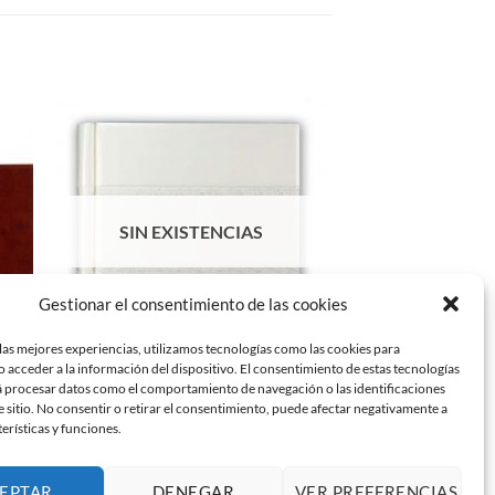
dir
Añadir
la
a la
a de
lista de
eos
deseos
SIN EXISTENCIAS
Gestionar el consentimiento de las cookies
las mejores experiencias, utilizamos tecnologías como las cookies para
 acceder a la información del dispositivo. El consentimiento de estas tecnologías
ÁLBUM HOJA PERGAMINO
ÁLBUM HOJA 
á procesar datos como el comportamiento de navegación o las identificaciones
IBIS Álbum Mod. SKY66 30×30
IBIS Álbum Mod
e sitio. No consentir o retirar el consentimiento, puede afectar negativamente a
40hojas
30ho
terísticas y funciones.
32,40
€
27,03
€
IVA no incluido
IVA 
EPTAR
DENEGAR
VER PREFERENCIAS