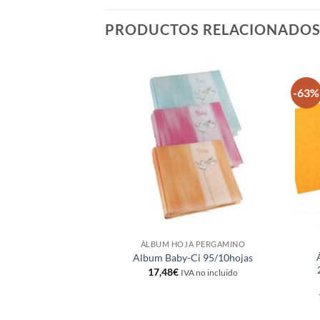
PRODUCTOS RELACIONADO
-63%
Añadir
a la
lista de
deseos
ÁLBUM HOJA PERGAMINO
Album Baby-Ci 95/10hojas
17,48
€
IVA no incluido