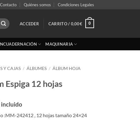
Contacto
Quiénes somos
Condiciones Legales
0
ACCEDER
CARRITO /
0,00
€
ENCUADERNACIÓN
MAQUINARIA
S Y CAJAS
/
ÁLBUMES
/
ÁLBUM HOJA
m Espiga 12 hojas
 incluido
lo :MM-242412 , 12 hojas tamaño 24×24
12 hojas cantidad