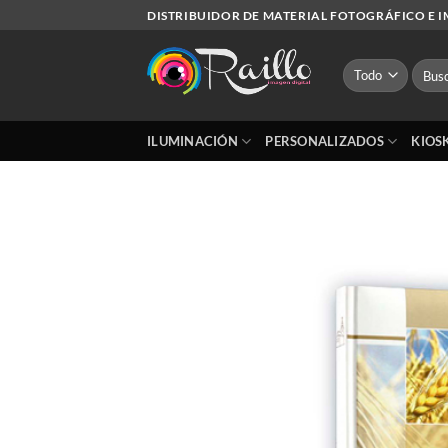
Saltar
DISTRIBUIDOR DE MATERIAL FOTOGRÁFICO E 
al
contenido
Busca
por:
ILUMINACIÓN
PERSONALIZADOS
KIOS