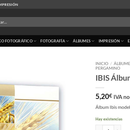
IMPRESIÓN
r
KO FOTOGRÁFICO
FOTOGRAFÍA
ÁLBUMES
IMPRESIÓN
INICIO
/
ÁLBUME
PERGAMINO
IBIS Álbu
Añadir
a la
lista
de
5,20
€
IVA no
deseos
Álbum Ibis mode
Hay existencias
IBIS Álbum Espiga 