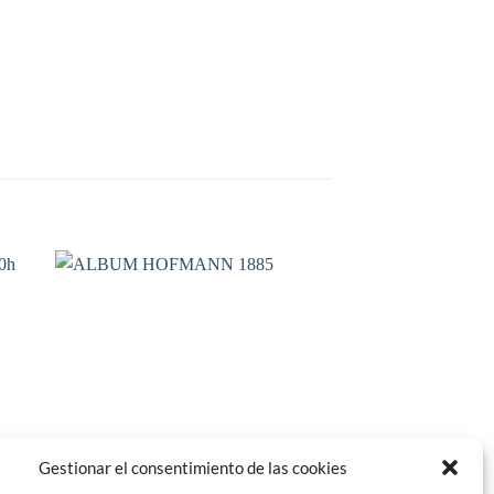
dir
Añadir
la
a la
a de
lista de
eos
deseos
Gestionar el consentimiento de las cookies