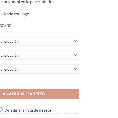
horizontal en la parte inferior
12,90€
hasta
nalizada con logo
28,50€
 30×30
SERIE STAR G 2 ROSA cantidad
AÑADIR AL CARRITO
Añadir a la lista de deseos