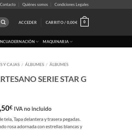
Contacto
Quiénes somos
Condiciones Legales
0
ACCEDER
CARRITO /
0,00
€
ENCUADERNACIÓN
MAQUINARIA
S Y CAJAS
/
ÁLBUMES
/
ÁLBUMES
RTESANO SERIE STAR G
Rango
,50
€
IVA no incluido
de
 tela, Tapa delantera y trasera pegadas.
precios:
do rosa adornada con estrellas blancas y
desde