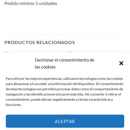
Pedido mínimo 5 unidades
PRODUCTOS RELACIONADOS
Gestionar el consentimiento de
Añadir
Añadir
las cookies
a la
a la
lista de
lista de
deseos
deseos
Para ofrecer las mejores experiencias, utilizamos tecnologías como las cookies
para almacenar y/o acceder a la información del dispositivo. El consentimiento
de estas tecnologías nos permitirá procesar datos como el comportamiento de
navegación o las identificaciones únicas en este sitio. No consentir o retirar el
consentimiento, puede afectar negativamente a ciertas características y
funciones.
TAPAS ÁLBUM ARTESANOS
TAPAS ÁLBUM ARTESANOS
Tapa Álbum ventana
Tapa Álbum Jazmin
ACEPTAR
Salamanca 2
Rango
15,00
€
-
22,50
€
IVA no incluido
de
Rango
18,13
€
-
23,75
€
IVA no incluido