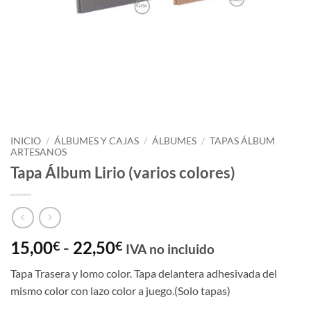
INICIO
/
ÁLBUMES Y CAJAS
/
ÁLBUMES
/
TAPAS ÁLBUM
ARTESANOS
Tapa Álbum Lirio (varios colores)
Rango
15,00
-
22,50
€
€
IVA no incluido
de
Tapa Trasera y lomo color. Tapa delantera adhesivada del
precios:
mismo color con lazo color a juego.(Solo tapas)
desde