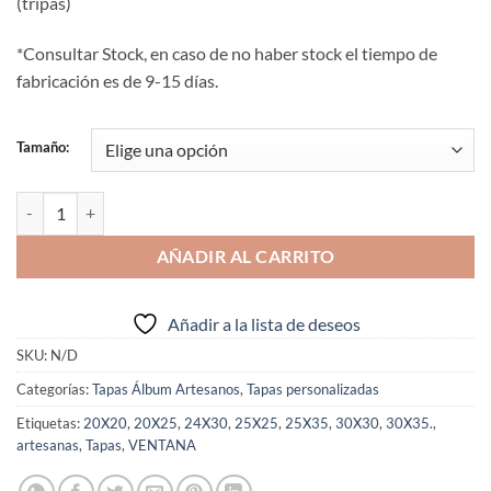
(tripas)
*Consultar Stock, en caso de no haber stock el tiempo de
fabricación es de 9-15 días.
Tamaño:
Tapa Álbum Bellepop 4 cantidad
AÑADIR AL CARRITO
Añadir a la lista de deseos
SKU:
N/D
Categorías:
Tapas Álbum Artesanos
,
Tapas personalizadas
Etiquetas:
20X20
,
20X25
,
24X30
,
25X25
,
25X35
,
30X30
,
30X35.
,
artesanas
,
Tapas
,
VENTANA