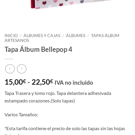
INICIO
/
ÁLBUMES Y CAJAS
/
ÁLBUMES
/
TAPAS ÁLBUM
ARTESANOS
Tapa Álbum Bellepop 4
Rango
15,00
-
22,50
€
€
IVA no incluido
de
Tapa Trasera y lomo rojo. Tapa delantera adhesivada
precios:
estampado corazones.(Solo tapas)
desde
15,00€
Varios Tamaños:
hasta
22,50€
*Esta tarifa contiene el precio de solo las tapas sin las hojas