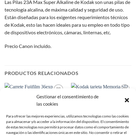
Las Pilas 23A Max Super Alkaline de Kodak son unas pilas de
tecnología alcalina, de máxima calidad y seguridad de uso.
Están diseñadas para los exigentes requerimientos técnicos
de Kodak, esto las hacen ideales para su empleo en todo tipo
de dispositivos electrónicos, cámaras, linternas, etc.
Precio Canon incluido.
PRODUCTOS RELACIONADOS
Gestionar el consentimiento de
Añadir
Añadir
a la
a la
las cookies
lista de
lista de
deseos
deseos
Para ofrecer las mejores experiencias, utilizamos tecnologías como las cookies
SIN EXISTENCIAS
para almacenar y/o acceder a la información del dispositivo. El consentimiento
de estas tecnologías nos permitirá procesar datos como el comportamiento de
navegación o las identificaciones únicas en este sitio. No consentir o retirar el