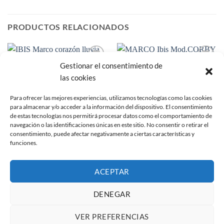
PRODUCTOS RELACIONADOS
Gestionar el consentimiento de
Añadir
Añadir
a la
a la
las cookies
lista de
lista de
deseos
deseos
Para ofrecer las mejores experiencias, utilizamos tecnologías como las cookies
para almacenar y/o acceder a la información del dispositivo. El consentimiento
de estas tecnologías nos permitirá procesar datos como el comportamiento de
navegación o las identificaciones únicas en este sitio. No consentir o retirar el
consentimiento, puede afectar negativamente a ciertas características y
funciones.
PHOTO GLOBE
MARCOS DE MADERA
IBIS Marco corazón lluvia de
MARCO Ibis Mod.CORBY
corazones para foto 9×9
N(Varios tamaños)
ACEPTAR
Rango
8,27
€
2,75
€
-
5,25
€
IVA no incluido
IVA no incluido
de
precios:
DENEGAR
desde
2,75€
hasta
5,25€
VER PREFERENCIAS