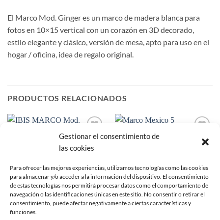
El Marco Mod. Ginger es un marco de madera blanca para
fotos en 10×15 vertical con un corazón en 3D decorado,
estilo elegante y clásico, versión de mesa, apto para uso en el
hogar / oficina, idea de regalo original.
PRODUCTOS RELACIONADOS
Gestionar el consentimiento de
Añadir
Añadir
a la
a la
las cookies
lista de
lista de
deseos
deseos
Para ofrecer las mejores experiencias, utilizamos tecnologías como las cookies
para almacenar y/o acceder a la información del dispositivo. El consentimiento
de estas tecnologías nos permitirá procesar datos como el comportamiento de
navegación o las identificaciones únicas en este sitio. No consentir o retirar el
consentimiento, puede afectar negativamente a ciertas características y
funciones.
MARCOS DE MADERA
MARCOS DE MADERA