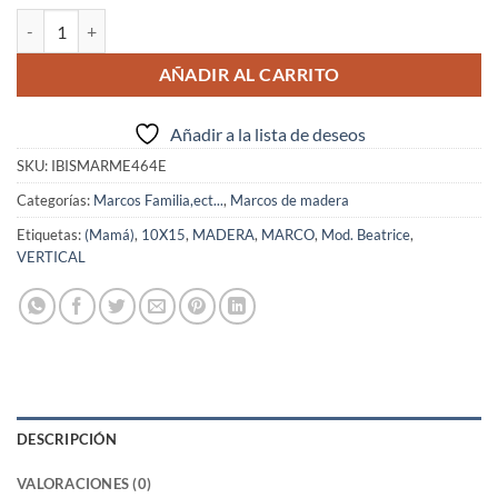
IBIS Marco Mod. Beatrice 10x15 Mamá cantidad
AÑADIR AL CARRITO
Añadir a la lista de deseos
SKU:
IBISMARME464E
Categorías:
Marcos Familia,ect...
,
Marcos de madera
Etiquetas:
(Mamá)
,
10X15
,
MADERA
,
MARCO
,
Mod. Beatrice
,
VERTICAL
DESCRIPCIÓN
VALORACIONES (0)