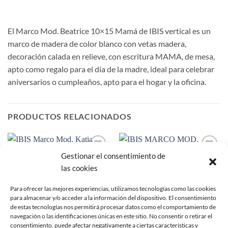
El Marco Mod. Beatrice 10×15 Mamá de IBIS vertical es un
marco de madera de color blanco con vetas madera,
decoración calada en relieve, con escritura MAMA, de mesa,
apto como regalo para el día de la madre, ideal para celebrar
aniversarios o cumpleaños, apto para el hogar y la oficina.
PRODUCTOS RELACIONADOS
Gestionar el consentimiento de
Añadir
Añadir
a la
a la
las cookies
lista de
lista de
deseos
deseos
Para ofrecer las mejores experiencias, utilizamos tecnologías como las cookies
para almacenar y/o acceder a la información del dispositivo. El consentimiento
de estas tecnologías nos permitirá procesar datos como el comportamiento de
navegación o las identificaciones únicas en este sitio. No consentir o retirar el
consentimiento, puede afectar negativamente a ciertas características y