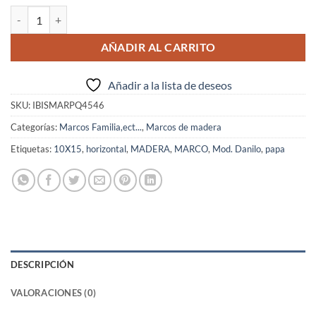
IBIS Marco Mod. Danilo 10x15 PAPA cantidad
AÑADIR AL CARRITO
Añadir a la lista de deseos
SKU:
IBISMARPQ4546
Categorías:
Marcos Familia,ect...
,
Marcos de madera
Etiquetas:
10X15
,
horizontal
,
MADERA
,
MARCO
,
Mod. Danilo
,
papa
DESCRIPCIÓN
VALORACIONES (0)