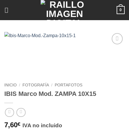
Saltar
0
al
contenido
Añadir
a la
lista de
deseos
INICIO
/
FOTOGRAFÍA
/
PORTAFOTOS
IBIS Marco Mod. ZAMPA 10X15
7,60
€
IVA no incluido