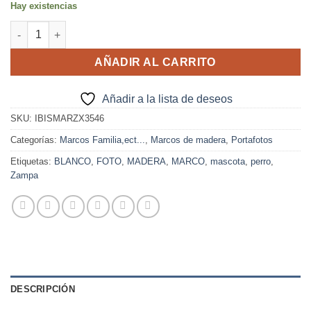
Hay existencias
IBIS Marco Mod. ZAMPA 10X15 cantidad
AÑADIR AL CARRITO
Añadir a la lista de deseos
SKU:
IBISMARZX3546
Categorías:
Marcos Familia,ect...
,
Marcos de madera
,
Portafotos
Etiquetas:
BLANCO
,
FOTO
,
MADERA
,
MARCO
,
mascota
,
perro
,
Zampa
DESCRIPCIÓN