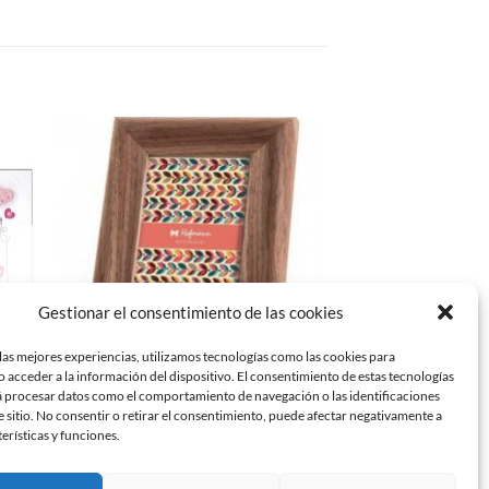
dir
Añadir
la
a la
a de
lista de
eos
deseos
Gestionar el consentimiento de las cookies
las mejores experiencias, utilizamos tecnologías como las cookies para
 acceder a la información del dispositivo. El consentimiento de estas tecnologías
á procesar datos como el comportamiento de navegación o las identificaciones
MARCOS DE MADERA
PHOTO 
e sitio. No consentir o retirar el consentimiento, puede afectar negativamente a
IBIS Marco acrílic
al
Marco madera (varios tamaños)
terísticas y funciones.
foto 10
Rango
4,91
€
-
6,39
€
IVA no incluido
de
4,95
€
IVA n
precios: