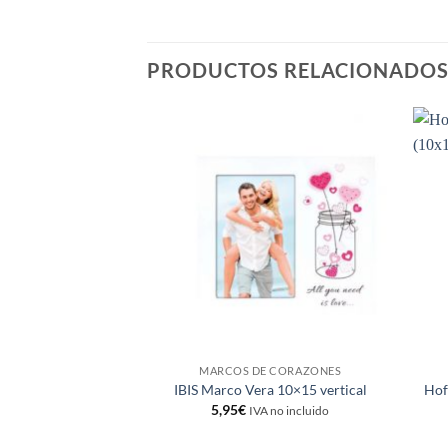
PRODUCTOS RELACIONADO
Añadir
a la
lista de
deseos
MARCOS DE CORAZONES
IBIS Marco Vera 10×15 vertical
Hof
5,95
€
IVA no incluido