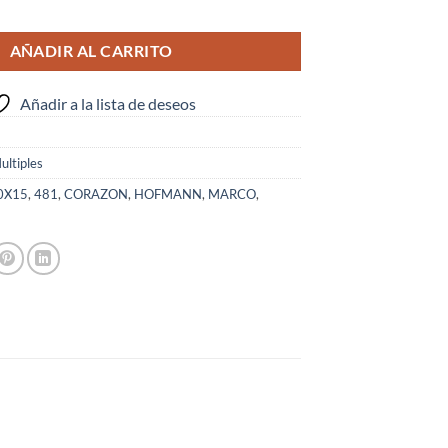
o para 4 fotos cantidad
AÑADIR AL CARRITO
Añadir a la lista de deseos
ltiples
0X15
,
481
,
CORAZON
,
HOFMANN
,
MARCO
,