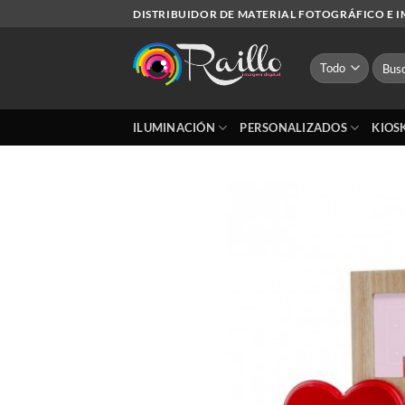
Saltar
DISTRIBUIDOR DE MATERIAL FOTOGRÁFICO E 
al
contenido
Busca
por:
ILUMINACIÓN
PERSONALIZADOS
KIOS