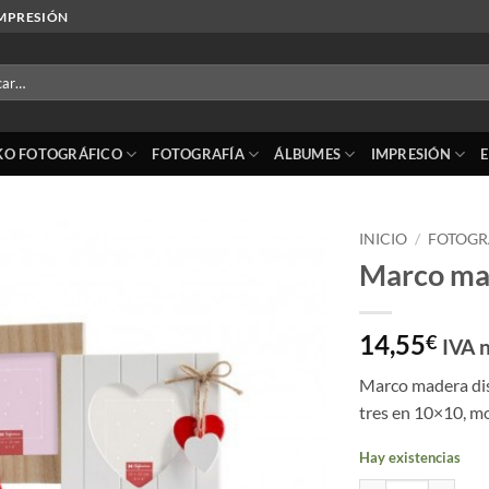
IMPRESIÓN
r
KO FOTOGRÁFICO
FOTOGRAFÍA
ÁLBUMES
IMPRESIÓN
INICIO
/
FOTOGR
Marco mad
Añadir
a la
lista
14,55
€
IVA n
de
deseos
Marco madera dis
tres en 10×10, m
Hay existencias