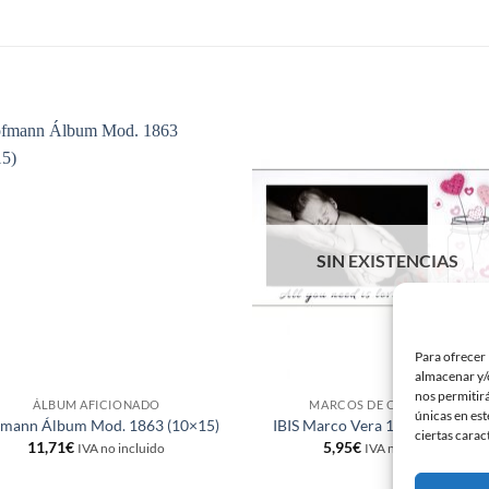
S
Añadir
Aña
a la
a 
lista de
list
deseos
des
SIN EXISTENCIAS
Para ofrecer 
almacenar y/o
nos permitir
ÁLBUM AFICIONADO
MARCOS DE CORAZONES
únicas en est
mann Álbum Mod. 1863 (10×15)
IBIS Marco Vera 10×15 horizont
ciertas carac
11,71
€
5,95
€
IVA no incluido
IVA no incluido