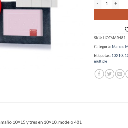
Marco madera diseñ
SKU:
HOFMAR481
Categoría:
Marcos Mu
Etiquetas:
10X10
,
1
multiple
tamaño 10×15 y tres en 10×10, modelo 481