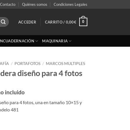
Contacto
Quiénes somos
Condiciones Legales
0
ACCEDER
CARRITO /
0,00
€
ENCUADERNACIÓN
MAQUINARIA
AFÍA
/
PORTAFOTOS
/
MARCOS MULTIPLES
era diseño para 4 fotos
o incluido
eño para 4 fotos, una en tamaño 10×15 y
odelo 481