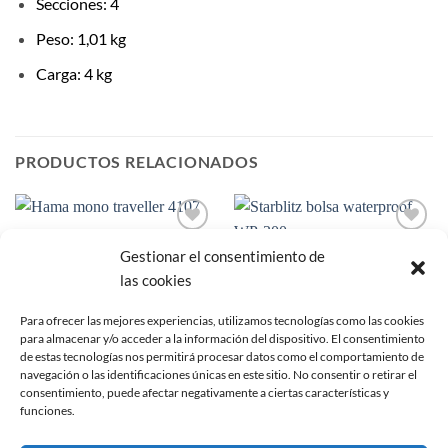
Secciones: 4
Peso: 1,01 kg
Carga: 4 kg
PRODUCTOS RELACIONADOS
Añadir
Añadir
Gestionar el consentimiento de
a la
a la
lista de
lista de
las cookies
deseos
deseos
Para ofrecer las mejores experiencias, utilizamos tecnologías como las cookies
para almacenar y/o acceder a la información del dispositivo. El consentimiento
de estas tecnologías nos permitirá procesar datos como el comportamiento de
navegación o las identificaciones únicas en este sitio. No consentir o retirar el
consentimiento, puede afectar negativamente a ciertas características y
funciones.
TRÍPODES
ACCESORIOS LIQUIDACIÓN
HAMA Tripode Traveller
Starblitz WP-300 Funda
Monopie 4107
waterproof para cámara