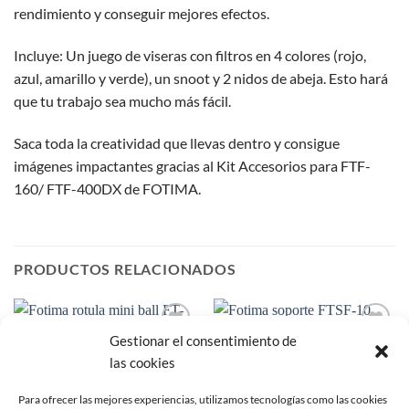
rendimiento y conseguir mejores efectos.
Incluye: Un juego de viseras con filtros en 4 colores (rojo,
azul, amarillo y verde), un snoot y 2 nidos de abeja. Esto hará
que tu trabajo sea mucho más fácil.
Saca toda la creatividad que llevas dentro y consigue
imágenes impactantes gracias al Kit Accesorios para FTF-
160/ FTF-400DX de FOTIMA.
PRODUCTOS RELACIONADOS
Gestionar el consentimiento de
Añadir
Añadir
a la
a la
las cookies
lista de
lista de
deseos
deseos
Para ofrecer las mejores experiencias, utilizamos tecnologías como las cookies