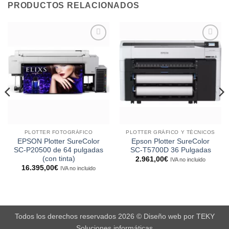
PRODUCTOS RELACIONADOS
Añadir
Añadir
a la
a la
lista de
lista de
deseos
deseos
PLOTTER FOTOGRÁFICO
PLOTTER GRÁFICO Y TÉCNICOS
EPSON Plotter SureColor
Epson Plotter SureColor
SC-P20500 de 64 pulgadas
SC-T5700D 36 Pulgadas
(con tinta)
2.961,00
€
IVA no incluido
16.395,00
€
IVA no incluido
Todos los derechos reservados 2026 ©
Diseño web
por
TEKY
Soluciones informáticas