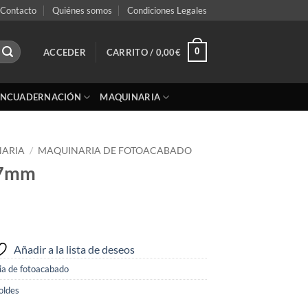
Contacto
Quiénes somos
Condiciones Legales
0
ACCEDER
CARRITO /
0,00
€
ENCUADERNACIÓN
MAQUINARIA
ARIA
/
MAQUINARIA DE FOTOACABADO
37mm
Añadir a la lista de deseos
ia de fotoacabado
ldes