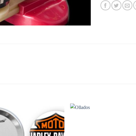
S
Añadir
Aña
a la
a 
lista de
list
deseos
des