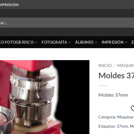
IMPRESIÓN
r
KO FOTOGRÁFICO
FOTOGRAFÍA
ÁLBUMES
IMPRESIÓN
INICIO
/
MAQUIN
Moldes 
Añadir
a la
lista
Moldes 37mm
de
deseos
Categoría:
Maquinar
Etiquetas:
37mm
,
Mo