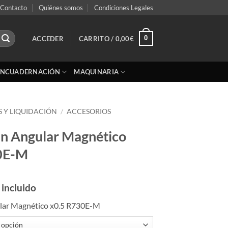
Contacto
Quiénes somos
Condiciones Legales
0
ACCEDER
CARRITO /
0,00
€
ENCUADERNACIÓN
MAQUINARIA
S Y LIQUIDACIÓN
/
ACCESORIOS
n Angular Magnético
0E-M
 incluido
lar Magnético x0.5 R730E-M