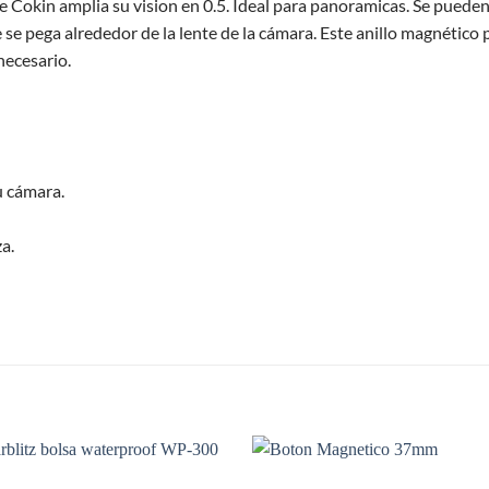
okin amplia su vision en 0.5. Ideal para panoramicas. Se pueden u
que se pega alrededor de la lente de la cámara. Este anillo magné
necesario.
su cámara.
za.
S