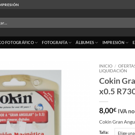
IMPRESIÓN
r
KO FOTOGRÁFICO
FOTOGRAFÍA
ÁLBUMES
IMPRESIÓN
INICIO
/
OFERTA
LIQUIDACIÓN
Cokin Gra
Añadir
a la
x0.5 R73
lista
de
deseos
8,00
€
IVA no
Cokin Gran Angu
Talla: