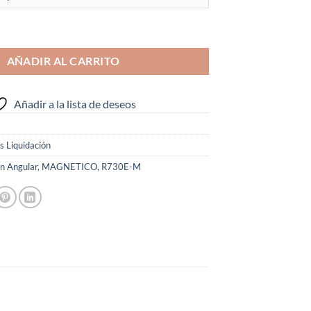
r Magnético x0.5 R730E-M cantidad
AÑADIR AL CARRITO
Añadir a la lista de deseos
s Liquidación
n Angular
,
MAGNETICO
,
R730E-M