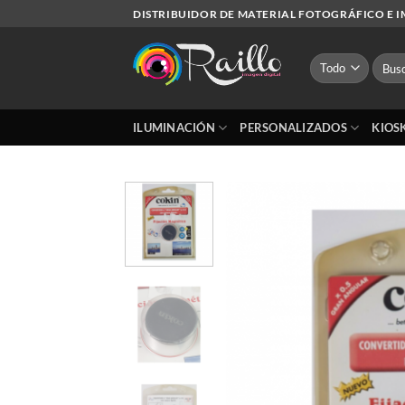
Saltar
DISTRIBUIDOR DE MATERIAL FOTOGRÁFICO E 
al
contenido
Busca
por:
ILUMINACIÓN
PERSONALIZADOS
KIOS