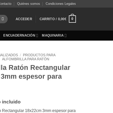
ontacto
Quiénes somos
Condiciones Legales
0
ACCEDER
CARRITO /
0,00
€
ENCUADERNACIÓN
MAQUINARIA
ALIZADOS
/
PRODUCTOS PARA
/
ALFOMBRILLA PARA RATÓN
lla Ratón Rectangular
 3mm espesor para
 incluido
ón Rectangular 18x22cm 3mm espesor para