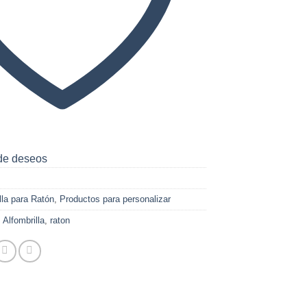
 de deseos
lla para Ratón
,
Productos para personalizar
,
Alfombrilla
,
raton