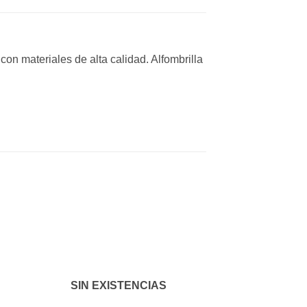
n materiales de alta calidad. Alfombrilla
dir
Añadir
a
a la
 de
lista de
eos
deseos
SIN EXISTENCIAS