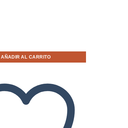
n Rectangular 18x22cm 3mm espesor para Sublimar cantidad
AÑADIR AL CARRITO