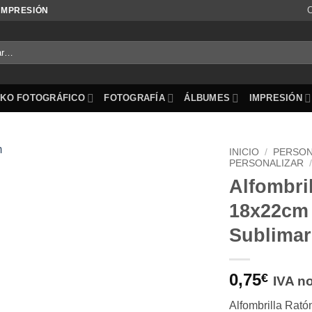
C
 IMPRESIÓN
SKO FOTOGRÁFICO
FOTOGRAFÍA
ÁLBUMES
IMPRESIÓN
INICIO
/
PERSON
PERSONALIZAR
Alfombri
Añadir
a la
18x22cm
lista de
deseos
Sublimar
0,75
€
IVA no
Alfombrilla Rat