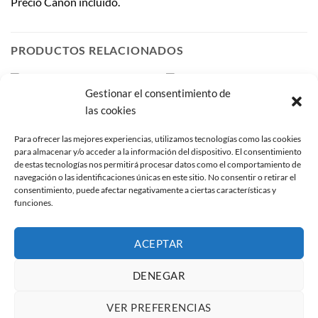
Precio Canon incluido.
PRODUCTOS RELACIONADOS
Gestionar el consentimiento de
Añadir
Añadir
las cookies
a la
a la
lista de
lista de
deseos
deseos
Para ofrecer las mejores experiencias, utilizamos tecnologías como las cookies
para almacenar y/o acceder a la información del dispositivo. El consentimiento
de estas tecnologías nos permitirá procesar datos como el comportamiento de
navegación o las identificaciones únicas en este sitio. No consentir o retirar el
consentimiento, puede afectar negativamente a ciertas características y
funciones.
PILAS
PILAS
Kodak Pilas CR2016 Max
Kodak Pilas CR1620 Max
ACEPTAR
Lithium
Lithium
1,83
€
1,63
€
IVA no incluido
IVA no incluido
DENEGAR
VER PREFERENCIAS