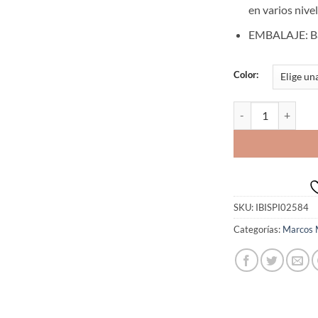
en varios nive
EMBALAJE:
B
Color:
IBIS MARCO MULTIP
SKU:
IBISPI02584
Categorías:
Marcos M