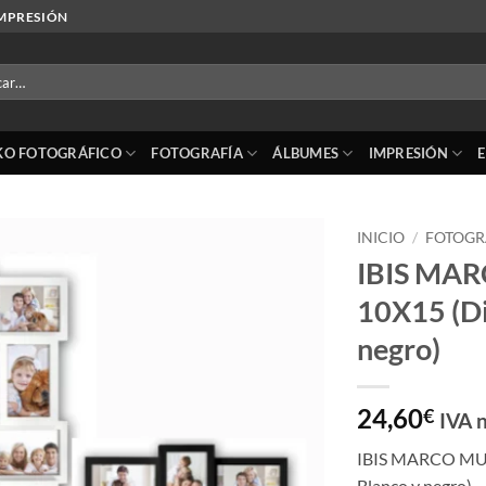
IMPRESIÓN
r
KO FOTOGRÁFICO
FOTOGRAFÍA
ÁLBUMES
IMPRESIÓN
INICIO
/
FOTOGR
IBIS MAR
Añadir
10X15 (Di
a la
lista
negro)
de
deseos
24,60
€
IVA n
IBIS MARCO MUL
Blanco y negro)