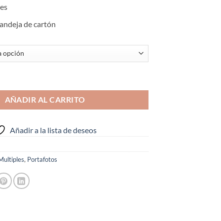
les
andeja de cartón
LE 12 FOTOS 10X15 (Disponible en Blanco y negro) cantidad
AÑADIR AL CARRITO
Añadir a la lista de deseos
ultiples
,
Portafotos