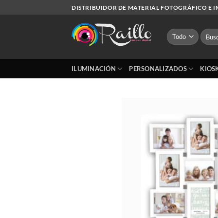
Saltar
DISTRIBUIDOR DE MATERIAL FOTOGRÁFICO E 
al
contenido
Busca
por:
ILUMINACIÓN
PERSONALIZADOS
KIOS