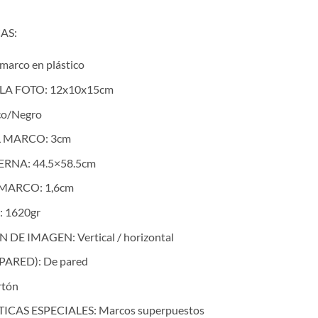
AS:
marco en plástico
LA FOTO:
12x10x15cm
co/Negro
L MARCO:
3cm
ERNA:
44.5×58.5cm
 MARCO:
1,6cm
:
1620gr
N DE IMAGEN:
Vertical / horizontal
 PARED):
De pared
rtón
ICAS ESPECIALES:
Marcos superpuestos