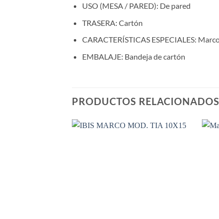
USO (MESA / PARED):
De pared
TRASERA: C
artón
CARACTERÍSTICAS ESPECIALES:
Marcos
EMBALAJE:
Bandeja de cartón
PRODUCTOS RELACIONADO
Añadir
a la
lista de
deseos