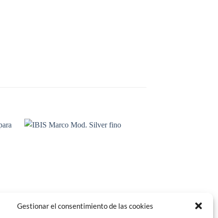
dir
Añadir
la
a la
a de
lista de
eos
deseos
Gestionar el consentimiento de las cookies