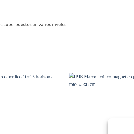
 superpuestos en varios niveles
S
Añadir
Aña
a la
a 
lista de
list
deseos
des