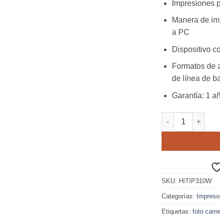
Impresiones po
Manera de imp
a PC
Dispositivo c
Formatos de a
de línea de b
Garantía: 1 a
HITI Impresora P
SKU:
HITIP310W
Categorías:
Impreso
Etiquetas:
foto carn