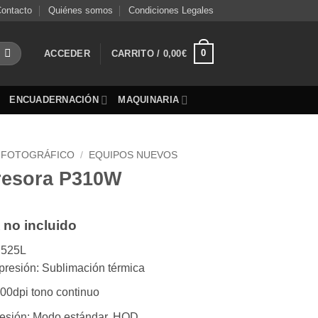
ontacto
Quiénes somos
Condiciones Legales
0
ACCEDER
CARRITO /
0,00
€
ENCUADERNACIÓN
MAQUINARIA
 FOTOGRÁFICO
/
EQUIPOS NUEVOS
resora P310W
 no incluido
P525L
resión: Sublimación térmica
00dpi tono continuo
esión: Modo estándar, HOD