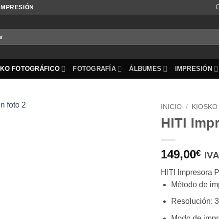
C
 IMPRESIÓN
SKO FOTOGRÁFICO
FOTOGRAFÍA
ÁLBUMES
IMPRESIÓN
INICIO
/
KIOSKO
HITI Imp
Añadir
a la
lista de
149,00
€
IVA
deseos
HITI Impresora 
Método de imp
Resolución: 3
Modo de impr