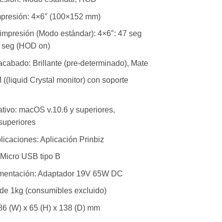
presión: 4×6″ (100×152 mm)
impresión (Modo estándar): 4×6″: 47 seg
8 seg (HOD on)
cabado: Brillante (pre-determinado), Mate
((liquid Crystal monitor) con soporte
tivo: macOS v.10.6 y superiores,
superiores
licaciones: Aplicación Prinbiz
 Micro USB tipo B
imentación: Adaptador 19V 65W DC
de 1kg (consumibles excluido)
6 (W) x 65 (H) x 138 (D) mm