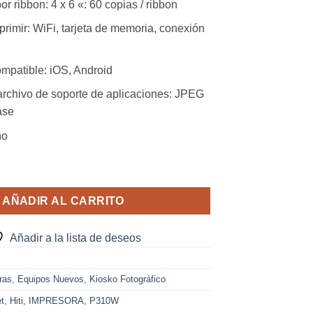
r ribbon: 4 x 6 «: 60 copias / ribbon
rimir: WiFi, tarjeta de memoria, conexión
ompatible: iOS, Android
rchivo de soporte de aplicaciones: JPEG
ase
ño
310W cantidad
AÑADIR AL CARRITO
Añadir a la lista de deseos
ras
,
Equipos Nuevos
,
Kiosko Fotográfico
et
,
Hiti
,
IMPRESORA
,
P310W