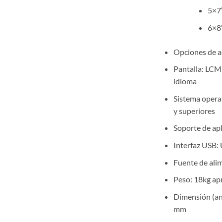
5×7″
6×8″
Opciones de a
Pantalla: LCM 
idioma
Sistema opera
y superiores
Soporte de apl
Interfaz USB:
Fuente de ali
Peso: 18kg ap
Dimensión (an
mm