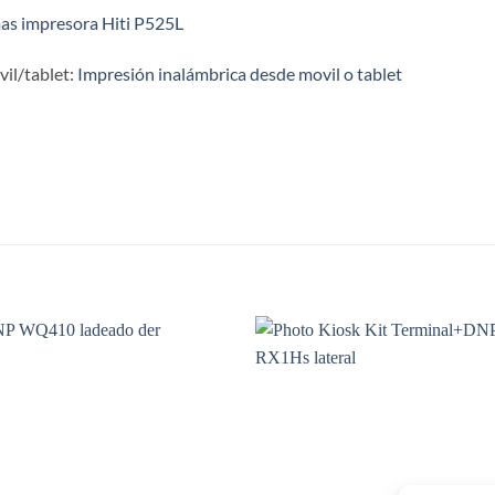
as impresora Hiti P525L
il/tablet:
Impresión inalámbrica desde movil o tablet
S
Añadir
Aña
a la
a 
lista de
list
deseos
des