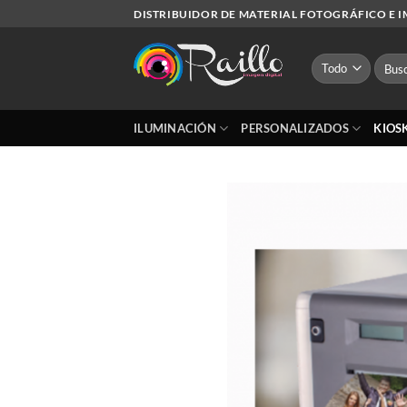
Saltar
DISTRIBUIDOR DE MATERIAL FOTOGRÁFICO E 
al
contenido
Busca
por:
ILUMINACIÓN
PERSONALIZADOS
KIOS