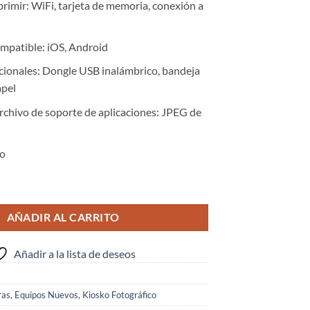
imir: WiFi, tarjeta de memoria, conexión a
ompatible: iOS, Android
cionales: Dongle USB inalámbrico, bandeja
apel
rchivo de soporte de aplicaciones: JPEG de
ño
25L cantidad
AÑADIR AL CARRITO
Añadir a la lista de deseos
ras
,
Equipos Nuevos
,
Kiosko Fotográfico