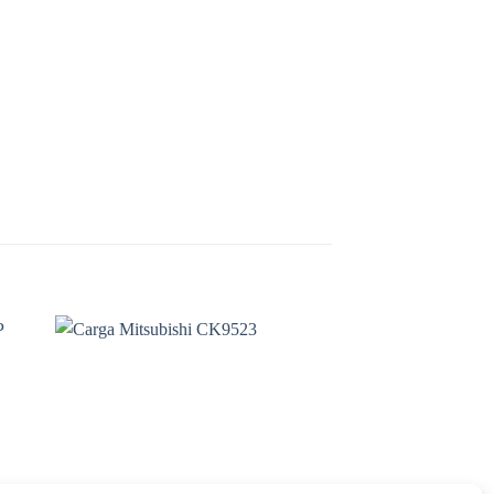
dir
Añadir
la
a la
a de
lista de
eos
deseos