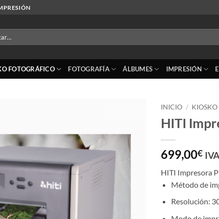
IMPRESIÓN
r
KO FOTOGRÁFICO
FOTOGRAFÍA
ÁLBUMES
IMPRESIÓN
INICIO
/
KIOSKO
HITI Impr
Añadir
a la
lista
699,00
€
IVA
de
deseos
HITI Impresora 
Método de imp
Resolución: 3
Modo de impr