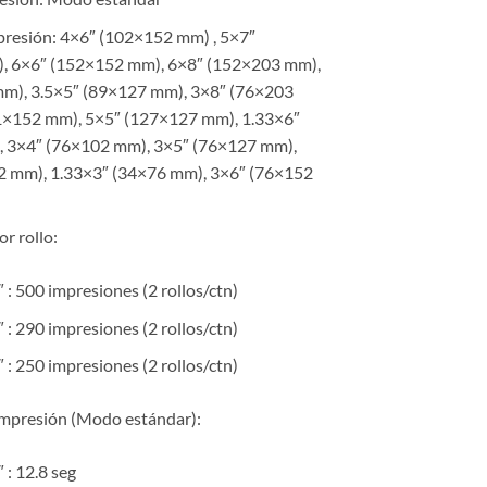
resión: 4×6″ (102×152 mm) , 5×7″
, 6×6″ (152×152 mm), 6×8″ (152×203 mm),
m), 3.5×5″ (89×127 mm), 3×8″ (76×203
1×152 mm), 5×5″ (127×127 mm), 1.33×6″
, 3×4″ (76×102 mm), 3×5″ (76×127 mm),
2 mm), 1.33×3″ (34×76 mm), 3×6″ (76×152
r rollo:
 : 500 impresiones (2 rollos/ctn)
 : 290 impresiones (2 rollos/ctn)
 : 250 impresiones (2 rollos/ctn)
impresión (Modo estándar):
 : 12.8 seg