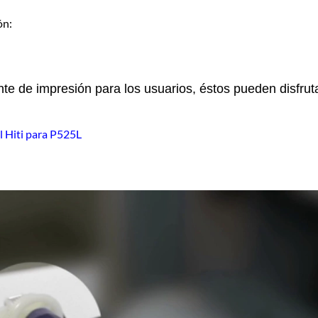
ón:
e de impresión para los usuarios, éstos pueden disfruta
 Hiti para P525L