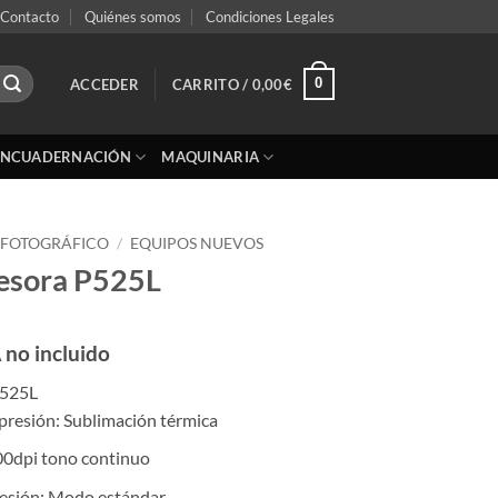
Contacto
Quiénes somos
Condiciones Legales
0
ACCEDER
CARRITO /
0,00
€
ENCUADERNACIÓN
MAQUINARIA
 FOTOGRÁFICO
/
EQUIPOS NUEVOS
esora P525L
 no incluido
P525L
resión: Sublimación térmica
00dpi tono continuo
esión: Modo estándar