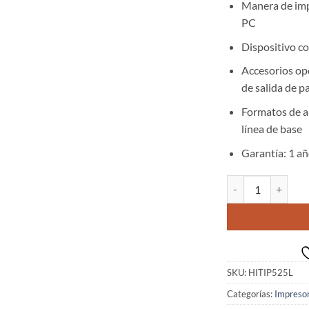
Manera de impr
PC
Dispositivo c
Accesorios op
de salida de p
Formatos de a
línea de base
Garantía: 1 a
HITI Impresora P5
SKU:
HITIP525L
Categorías:
Impreso