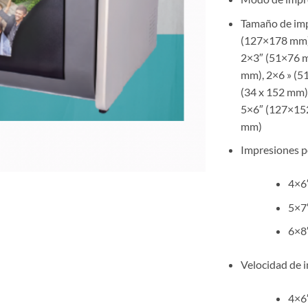
Tamaño de imp
(127×178 mm)
2×3″ (51×76 m
mm), 2×6 » (5
(34 x 152 mm)
5×6″ (127×15
mm)
Impresiones po
4×6″
5×7″
6×8″
Velocidad de 
4×6″