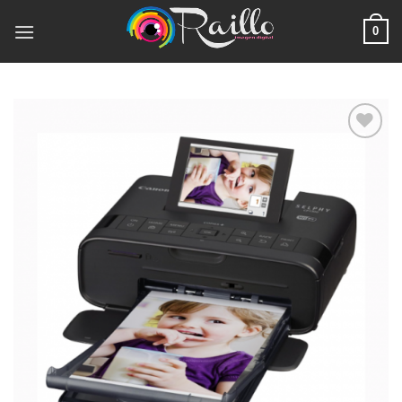
Saltar
0
al
contenido
Añadir
a la
lista
de
deseos